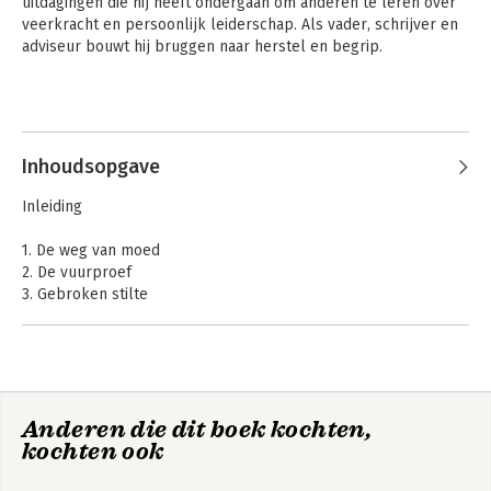
uitdagingen die hij heeft ondergaan om anderen te leren over 
veerkracht en persoonlijk leiderschap. Als vader, schrijver en 
adviseur bouwt hij bruggen naar herstel en begrip.
Inhoudsopgave
Inleiding
1. De weg van moed
2. De vuurproef
3. Gebroken stilte
4. Ongeziene krachtmeting
5. De eerste stap
6. Een symbool van hoop
7. Een rugzak vol betekenis
8. In het hart van de hitte
Anderen die dit boek kochten,
9. Bevroren dromen
kochten ook
10. Levensvuur