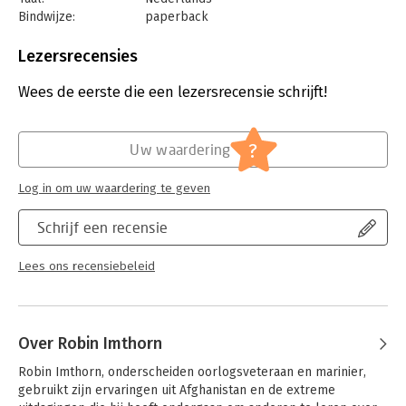
Bindwijze:
paperback
Aantal pagina's:
256
Uitgever:
Volt
Lezersrecensies
Druk:
1
Verschijningsdatum:
14-1-2025
Wees de eerste die een lezersrecensie schrijft!
Hoofdrubriek:
Psychologie
?
Uw waardering
Log in om uw waardering te geven
Schrijf een recensie
Lees ons recensiebeleid
Over Robin Imthorn
Robin Imthorn, onderscheiden oorlogsveteraan en marinier, 
gebruikt zijn ervaringen uit Afghanistan en de extreme 