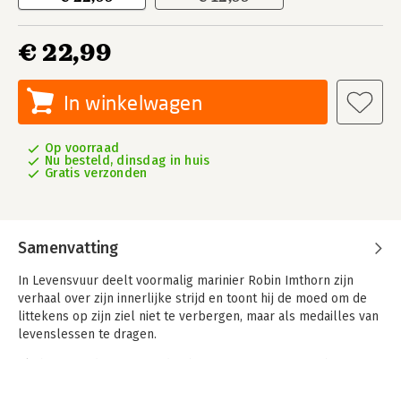
€ 22,99
In winkelwagen
Op voorraad
Nu besteld, dinsdag in huis
Gratis verzonden
Samenvatting
In Levensvuur deelt voormalig marinier Robin Imthorn zijn
verhaal over zijn innerlijke strijd en toont hij de moed om de
littekens op zijn ziel niet te verbergen, maar als medailles van
levenslessen te dragen.
Als hij net vader is geworden begint voor marinier Robin
Imthorn het meest intense gevecht van zijn leven. Achtervolgd
door oorlogstrauma’s opgelopen tijdens zijn missies in