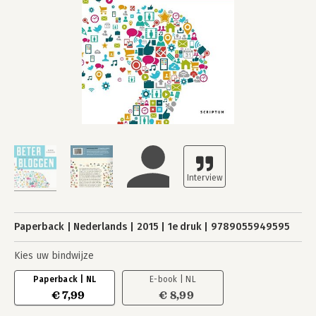
Paperback
Nederlands
2015
1e druk
9789055949595
Kies uw bindwijze
Paperback | NL
E-book | NL
€ 7,99
€ 8,99