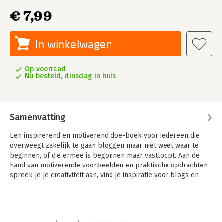
€ 7,99
In winkelwagen
Op voorraad
Nu besteld, dinsdag in huis
Samenvatting
Een inspirerend en motiverend doe-boek voor iedereen die
overweegt zakelijk te gaan bloggen maar niet weet waar te
beginnen, of die ermee is begonnen maar vastloopt. Aan de
hand van motiverende voorbeelden en praktische opdrachten
spreek je je creativiteit aan, vind je inspiratie voor blogs en
ontwikkel je je eigen stijl. Een stijl die past bij jou en bij het
publiek dat je wilt aanspreken met je blog.
Het gaat erom dat je niet blindelings allerlei marketingtrucjes
toepast, maar dat je realistisch bent in wie en wat je wilt