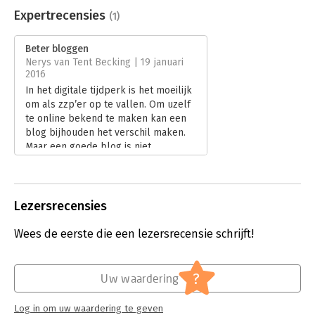
Uitgever:
Scriptum
Expertrecensies
(1)
Druk:
1
Verschijningsdatum:
26-11-2015
Beter bloggen
Nerys van Tent Becking | 19 januari
Hoofdrubriek:
Internet en social media
2016
In het digitale tijdperk is het moeilijk
om als zzp’er op te vallen. Om uzelf
te online bekend te maken kan een
blog bijhouden het verschil maken.
Maar een goede blog is niet
vanzelfsprekend. Karin Ramaker van
‘Opkrabbelen’ en ‘Gewoon Single’
geeft in haar verfrissende doe-boek
‘Beter Bloggen’ handvatten en uitleg
Lezersrecensies
hoe u een blog levendig kan houden,
en hoe u de balans tussen
Wees de eerste die een lezersrecensie schrijft!
persoonlijk en zakelijk bloggen kunt
vinden.
Lees verder
?
Uw waardering
Log in om uw waardering te geven