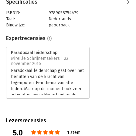
Specificaties
ISBN13:
9789058754479
Taal:
Nederlands
Bindwijze:
paperback
Aantal pagina's:
192
Uitgever:
Boom
Expertrecensies
(1)
Druk:
1
Verschijningsdatum:
23-9-2016
Paradoxaal leiderschap
Mireille Schrijnemaekers | 22
Hoofdrubriek:
Leiderschap
november 2016
Paradoxaal leiderschap gaat over het
benutten van de kracht van
tegenpolen. Een thema van alle
tijden. Maar op dit moment ook zeer
actueel nu we in Nederland en de
rest van de wereld steeds meer
richting of-of-denken lijken te gaan.
Lees verder
Lezersrecensies
5.0
1 stem