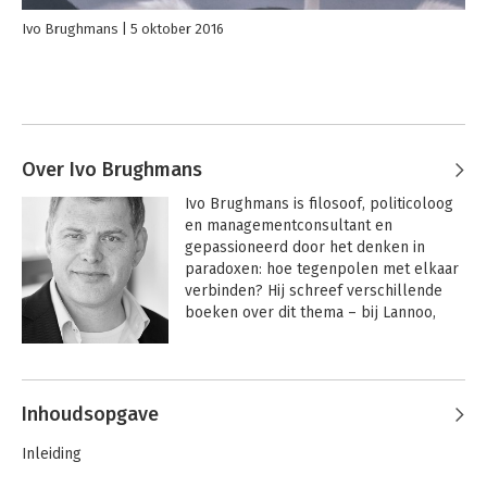
Ivo Brughmans
5 oktober 2016
Over Ivo Brughmans
Ivo Brughmans is filosoof, politicoloog 
en managementconsultant en 
gepassioneerd door het denken in 
paradoxen: hoe tegenpolen met elkaar 
verbinden? Hij schreef verschillende 
boeken over dit thema – bij Lannoo, 
Boom en University of Toronto Press – 
en geeft hierover keynotes, 
Andere boeken door Ivo Brughmans
masterclasses en verdiepende 
opleidingen in Nederland en 
Inhoudsopgave
internationaal. Hij is als docent 
verbonden aan verschillende 
Inleiding
managementscholen en academies.