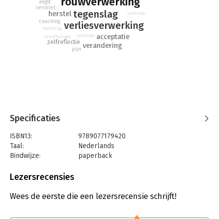
rouwverwerking
angst
verdriet
tegenslag
herstel
controle
coaching
verliesverwerking
hechting
acceptatie
controle
mindfulness
zelfreflectie
verandering
pijn
Specificaties
ISBN13:
9789077179420
Taal:
Nederlands
Bindwijze:
paperback
Aantal pagina's:
128
Uitgever:
Circle Publishing
Lezersrecensies
Druk:
1
Verschijningsdatum:
20-11-2020
Wees de eerste die een lezersrecensie schrijft!
Hoofdrubriek:
Psychologie