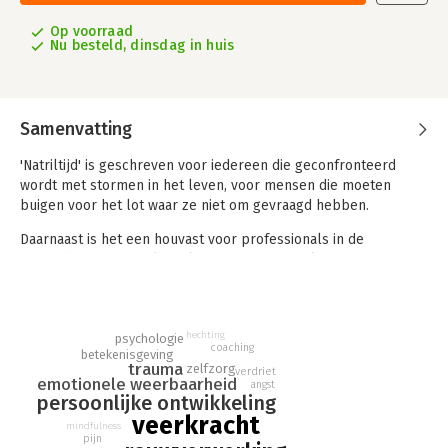
Op voorraad
Nu besteld, dinsdag in huis
Samenvatting
'Natriltijd' is geschreven voor iedereen die geconfronteerd
wordt met stormen in het leven, voor mensen die moeten
buigen voor het lot waar ze niet om gevraagd hebben.
Daarnaast is het een houvast voor professionals in de
gezondheidszorg, hulpverlening, het bedrijfsleven en
onderwijs. En voor professionals die zelf door zware stormen
getroffen werden, zoals de zorgverleners tijdens de
coronacrisis.
hechting
psychologie
coaching
betekenisgeving
trauma
zelfzorg
verdriet
emotionele weerbaarheid
angst
persoonlijke ontwikkeling
veerkracht
mindfulness
pijn