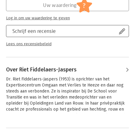
?
Uw waardering
Log in om uw waardering te geven
Schrijf een recensie
Lees ons recensiebeleid
Over Riet Fiddelaers-Jaspers
Dr. Riet Fiddelaers-Jaspers (1953) is oprichter van het 
Expertisecentrum Omgaan met Verlies te Heeze en daar nog 
steeds aan verbonden. Ze is inspirator bij De School voor 
Transitie en was in het verleden medeoprichter van en 
opleider bij Opleidingen Land van Rouw. In haar privépraktijk 
coacht ze professionals op het gebied van hechting, rouw en 
trauma op basis van systemisch werk. Ze is een veelgevraagd 
spreker, dagvoorzitter en geeft trainingen. Ze ontwikkelde 
Andere boeken door Riet
voor het Expertisecentrum Omgaan met Verlies de 
Fiddelaers-Jaspers
Mastercourse Systemisch werken met traumatisch verlies en is 