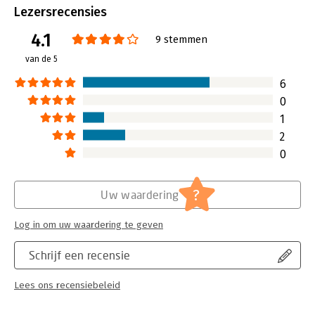
Uitgever:
CMI Books
Lezersrecensies
Druk:
8
4.1
Verschijningsdatum:
16-2-2019
9 stemmen
van de 5
Hoofdrubriek:
Financieel management
Jongbloed:
Ondernemingsrecht
6
0
1
2
0
?
Uw waardering
Log in om uw waardering te geven
Schrijf een recensie
Lees ons recensiebeleid