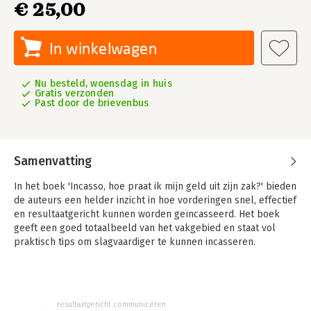
€ 25,00
In winkelwagen
Nu besteld, woensdag in huis
Gratis verzonden
Past door de brievenbus
Samenvatting
In het boek 'Incasso, hoe praat ik mijn geld uit zijn zak?' bieden
de auteurs een helder inzicht in hoe vorderingen snel, effectief
en resultaatgericht kunnen worden geïncasseerd. Het boek
geeft een goed totaalbeeld van het vakgebied en staat vol
praktisch tips om slagvaardiger te kunnen incasseren.
Tevens komen in dit boek uitgebreid alle aspecten van
communicatie met debiteuren aan bod, vanaf het moment van
het aangaan van een overeenkomst tot en met het
resultaatgericht communiceren
daadwerkelijk incasseren van de vorderingen. De nadruk in dit