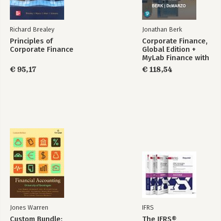
Inspiratiebronnen 129
Over de auteurs 130
Verklarende woordenlijst 133
Richard Brealey
Jonathan Berk
Reeds verschenen bij CMI Books 151
Principles of
Corporate Finance,
Corporate Finance
Global Edition +
MyLab Finance with
Pearson eText
€ 95,17
€ 118,54
(Package)
Jones Warren
IFRS
Custom Bundle:
The IFRS®