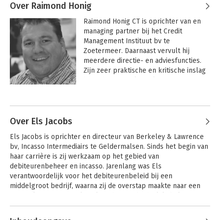
Over Raimond Honig
Raimond Honig CT is oprichter van en 
managing partner bij het Credit 
Management Instituut bv te 
Zoetermeer. Daarnaast vervult hij 
meerdere directie- en adviesfuncties. 
Zijn zeer praktische en kritische inslag 
heeft hem zowel in sales- en 
marketingfuncties als tijdens zijn 
Andere boeken door Raimond
periode als interim (credit) manager 
Honig
verfrissend en resultaatgericht doen 
werken. De laatste jaren geeft Raimond 
Over Els Jacobs
Honig regelmatig trainingen en 
Els Jacobs is oprichter en directeur van Berkeley & Lawrence 
presentaties op het gebied van gedrag- 
bv, Incasso Intermediairs te Geldermalsen. Sinds het begin van 
en emotiemanagement, leiderschap en 
haar carrière is zij werkzaam op het gebied van 
coaching, communicatieve en 
debiteurenbeheer en incasso. Jarenlang was Els 
persoonlijke vaardigheden evenals het 
verantwoordelijk voor het debiteurenbeleid bij een 
brede terrein van credit management. 
middelgroot bedrijf, waarna zij de overstap maakte naar een 
Als incassospecialist weet hij zijn 
incassokantoor waar Els ook op het juridisch vlak de kneepjes 
publiek te boeien met praktische 
van het vak leerde. Vervolgens werkte zij enige jaren als 
voorbeelden en doeltreffende tips.
interim credit manager.
