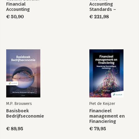
Financial
Accounting
Accounting
Standards –
Required Annotated
€ 50,90
€ 221,98
1 January 2026
M.P. Brouwers
Piet de Keijzer
Basisboek
Financieel
Bedrijfseconomie
management en
Financiering
€ 89,95
€ 79,95