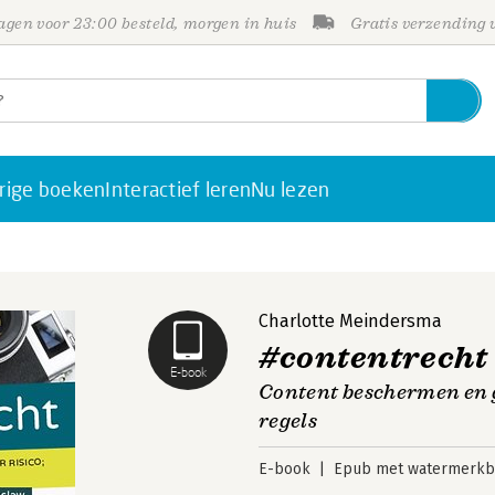
gen voor 23:00 besteld, morgen in huis
Gratis verzending
rige boeken
Interactief leren
Nu lezen
Charlotte Meindersma
#contentrecht
E-book
Content beschermen en g
regels
E-book
Epub met watermerkbe