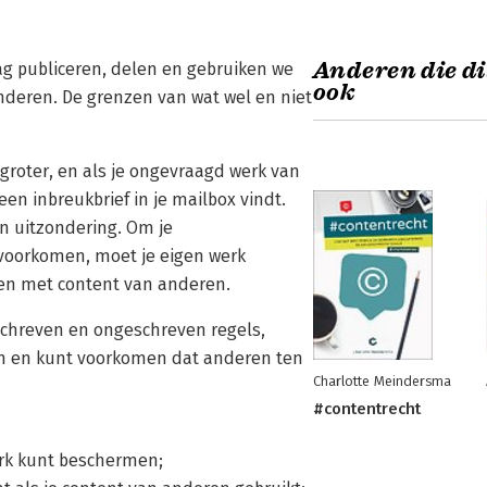
Anderen die di
dag publiceren, delen en gebruiken we
ook
anderen. De grenzen van wat wel en niet
groter, en als je ongevraagd werk van
een inbreukbrief in je mailbox vindt.
an uitzondering. Om je
 voorkomen, moet je eigen werk
oen met content van anderen.
eschreven en ongeschreven regels,
ken en kunt voorkomen dat anderen ten
Charlotte Meindersma
#contentrecht
erk kunt beschermen;