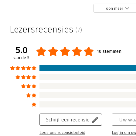
Wetboek voor Bloggers - studie-editie
Rein Hof | 9 november 2016
Toon meer
Lees verder
Lezersrecensies
(7)
5.0
10 stemmen
van de 5
Wetboek voor bloggers
Don Zuiderman | 17 maart 2016
Lees verder
Schrijf een recensie
Uw waa
Lees ons recensiebeleid
Log in om uw