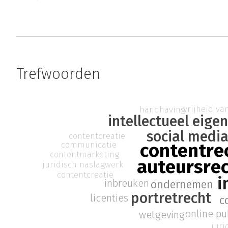
Trefwoorden
vrijheid v
handhaving
intellectueel eig
social medi
contentcreatie
contentre
communicatie
contentmarketing
auteursre
juridisch naslagwerk
contentcreatie
i
inbreuken
ondernemen
portretrecht
licenties
c
online pu
wetgeving
juri