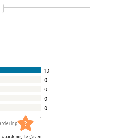
10
0
0
0
0
?
rdering
 waardering te geven