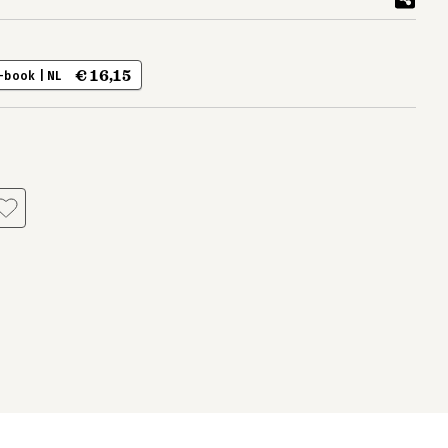
€ 16,15
-book | NL