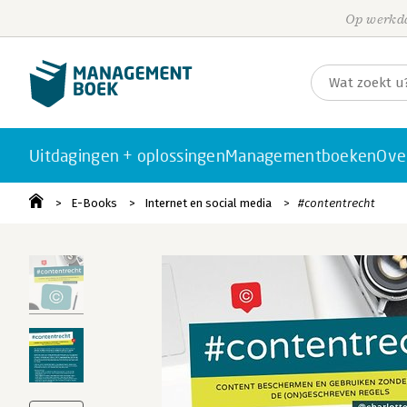
Op werkda
Uitdagingen + oplossingen
Managementboeken
Ove
E-Books
Internet en social media
#contentrecht