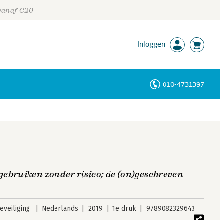
 vanaf €20
Inloggen
010-4731397
Personen
Trefwoorden
ebruiken zonder risico; de (on)geschreven
veiliging
Nederlands
2019
1e druk
9789082329643