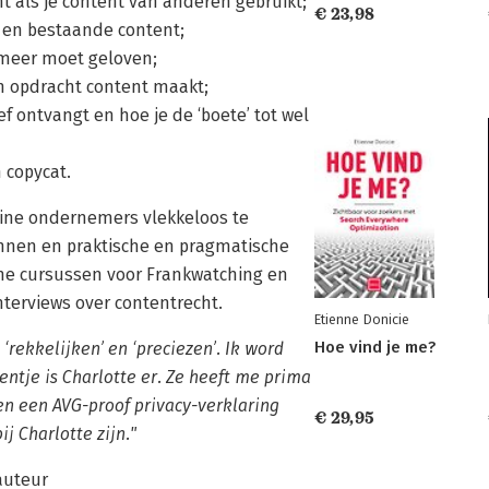
t als je content van anderen gebruikt;
€ 23,98
 en bestaande content;
 meer moet geloven;
n opdracht content maakt;
f ontvangt en hoe je de ‘boete’ tot wel
 copycat.
nline ondernemers vlekkeloos te
nnen en praktische en pragmatische
ne cursussen voor Frankwatching en
terviews over contentrecht.
Etienne Donicie
Hoe vind je me?
‘rekkelijken’ en ‘preciezen’. Ik word
ntje is Charlotte er. Ze heeft me prima
n een AVG-proof privacy-verklaring
€ 29,95
ij Charlotte zijn."
auteur