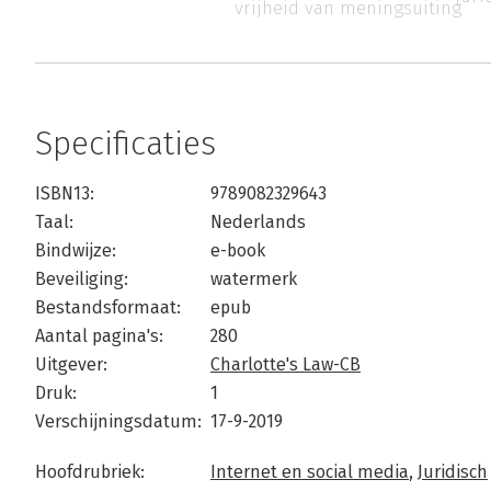
vrijheid van meningsuiting
Specificaties
ISBN13:
9789082329643
Taal:
Nederlands
Bindwijze:
e-book
Beveiliging:
watermerk
Bestandsformaat:
epub
Aantal pagina's:
280
Uitgever:
Charlotte's Law-CB
Druk:
1
Verschijningsdatum:
17-9-2019
Hoofdrubriek:
Internet en social media
,
Juridisch