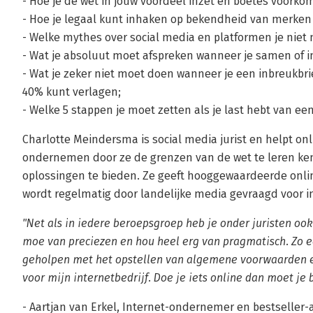
- Hoe je de wet in jouw voordeel inzet en boetes voorkom
- Hoe je legaal kunt inhaken op bekendheid van merken
- Welke mythes over social media en platformen je niet
- Wat je absoluut moet afspreken wanneer je samen of i
- Wat je zeker niet moet doen wanneer je een inbreukbrie
40% kunt verlagen;
- Welke 5 stappen je moet zetten als je last hebt van een
Charlotte Meindersma is social media jurist en helpt o
ondernemen door ze de grenzen van de wet te leren ke
oplossingen te bieden. Ze geeft hooggewaardeerde onli
wordt regelmatig door landelijke media gevraagd voor in
"Net als in iedere beroepsgroep heb je onder juristen ook 
moe van preciezen en hou heel erg van pragmatisch. Zo ee
geholpen met het opstellen van algemene voorwaarden e
voor mijn internetbedrijf. Doe je iets online dan moet je b
- Aartjan van Erkel, Internet-ondernemer en bestseller-