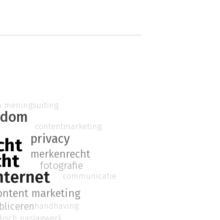
an meningsuiting
endom
contentmarketing
a
privacy
cht
merkenrecht
cht
fotografie
nternet
communicatie
ontent marketing
bliceren
handhaving
disch naslagwerk