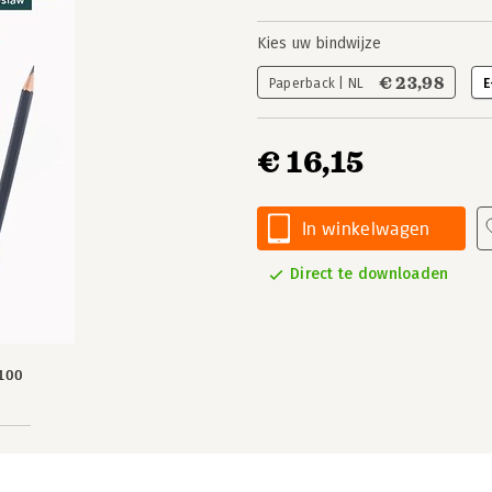
Kies uw bindwijze
€ 23,98
Paperback | NL
E
€ 16,15
In winkelwagen
Direct te downloaden
100