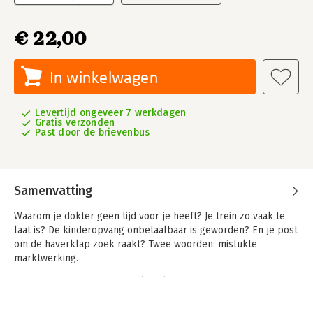
€ 22,00
In winkelwagen
Levertijd ongeveer 7 werkdagen
Gratis verzonden
Past door de brievenbus
Samenvatting
Waarom je dokter geen tijd voor je heeft? Je trein zo vaak te
laat is? De kinderopvang onbetaalbaar is geworden? En je post
om de haverklap zoek raakt? Twee woorden: mislukte
marktwerking.
Dat ontdekte Sander Heijne (1982), journalist bij de Volkskrant
en De Correspondent. Hij deed zeven jaar onderzoek naar de
talloze problemen op het spoor, bij de post en in de zorg.