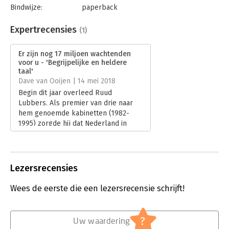
Bindwijze:
paperback
Aantal pagina's:
208
Uitgever:
De Correspondent BV
Expertrecensies
(1)
Druk:
1
Verschijningsdatum:
19-2-2018
Er zijn nog 17 miljoen wachtenden
voor u - 'Begrijpelijke en heldere
Hoofdrubriek:
Economie
taal'
Dave van Ooijen | 14 mei 2018
Begin dit jaar overleed Ruud
Lubbers. Als premier van drie naar
hem genoemde kabinetten (1982-
1995) zorgde hij dat Nederland in
sociaal-economisch opzicht stevig
werd verbouwd en de sociale
zekerheid ingrijpend is herzien.
Lees verder
Lezersrecensies
Wees de eerste die een lezersrecensie schrijft!
?
Uw waardering