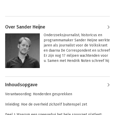
Over Sander Heijne
Onderzoeksjournalist, historicus en 
programmamaker Sander Heijne werkte 
jaren als journalist voor de Volkskrant 
en daarna De Correspondent en schreef 
Er zijn nog 17 miljoen wachtenden voor 
u. Samen met Hendrik Noten schreef hij 
Fantoomgroei, winnaar 
Managementboek van het Jaar 2021.
Andere boeken door Sander Heijne
Inhoudsopgave
Verantwoording: Honderden gesprekken
Inleiding: Hoe de overheid zichzelf buitenspel zet
Deel I: Waarom een sneeuwbui het hele spoornet platlegt: