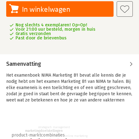
In winkelwagen
Nog slechts 4 exemplaren! Op=Op!
Voor 21:00 uur besteld, morgen in huis
Gratis verzonden
Past door de brievenbus
Samenvatting
Het examenboek NIMA Marketing B1 bevat alle kennis die je
nodig hebt om het examen Marketing B1 van NIMA te halen. Bij
elke exameneis is een toelichting en of een uitleg geschreven,
zodat je goed in staat bent de gevraagde begrippen te kennen,
weet wat ze betekenen en hoe je ze van andere vaktermen
kunt onderscheiden. Het examen bestaat uit open vragen en
casusvragen waarin je de kennis moet toepassen.
De inhoud van dit examenboek is een vervolg op de
strategisch management
examenboeken Basiskennis en Marketing A. Voor dit examen
marketingdoelstellingen
product-marktcombinaties
wordt deze kennis voorondersteld. In dit B-examen voor
online marketing