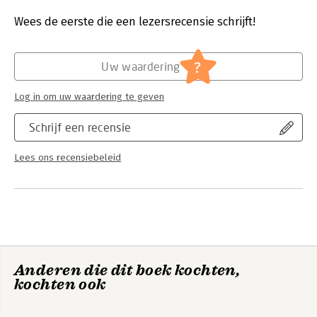
Druk:
1
Verschijningsdatum:
30-4-2024
Wees de eerste die een lezersrecensie schrijft!
Hoofdrubriek:
Marketing
?
Uw waardering
Log in om uw waardering te geven
Schrijf een recensie
Lees ons recensiebeleid
Anderen die dit boek kochten,
kochten ook