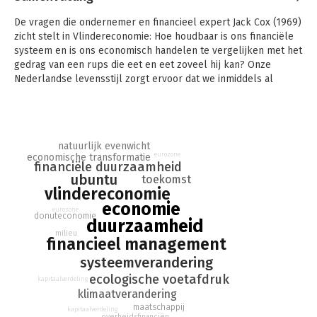
De vragen die ondernemer en financieel expert Jack Cox (1969)
zicht stelt in Vlindereconomie: Hoe houdbaar is ons financiële
systeem en is ons economisch handelen te vergelijken met het
gedrag van een rups die eet en eet zoveel hij kan? Onze
Nederlandse levensstijl zorgt ervoor dat we inmiddels al
drieënhalve planeet nodig hebben om te voorzien in onze
levensbehoeftes. Hoe kunnen we er nu voor zorgen dat we
onze aarde op een gezonde en verantwoorde wijze overdragen
aan de volgende generatie?
natuurlijk evenwicht
eurozone
economische transformatie
Het antwoord vond Cox in de natuur en in de wijsheid van
financiële duurzaamheid
volkeren die leven volgens de oer-wetten van die natuur. Hij
ubuntu
toekomst
vond het ook in de Afrikaanse filosofie van Ubuntu, die stelt dat
vlindereconomie
ieder mens alleen bestaat door anderen.
economie
eurozone
donuteconomie
duurzaamheid
De analyses van een aantal spraakmakende economen,
milieu
financieel management
historici en politici vormden voor Cox de basis van de
uitgangspunten voor zijn Vlindereconomie. Zoals een rups
systeemverandering
transformeert naar een vlinder, zo zal onze economische
ecologische voetafdruk
kapitaalverdeling
denkwijze moeten verschuiven van groei naar ontwikkeling.
klimaatverandering
maatschappij
kapitaalverdeling
overheidsfinanciën