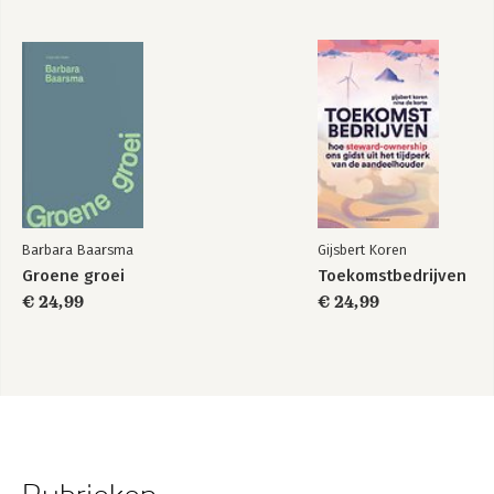
Woord van dank
Addendum - De berekening
Achtergrond
Namengalerij
Barbara Baarsma
Gijsbert Koren
Groene groei
Toekomstbedrijven
€ 24,99
€ 24,99