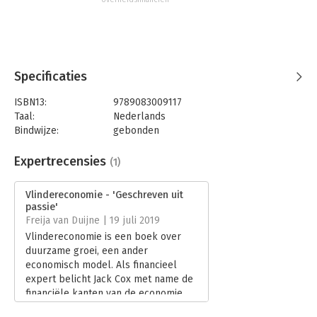
Specificaties
ISBN13:
9789083009117
Taal:
Nederlands
Bindwijze:
gebonden
Aantal pagina's:
184
Uitgever:
Econsenso
Expertrecensies
(1)
Druk:
1
Verschijningsdatum:
27-5-2019
Vlindereconomie - 'Geschreven uit
passie'
Hoofdrubriek:
Economie
Freija van Duijne | 19 juli 2019
Vlindereconomie is een boek over
duurzame groei, een ander
economisch model. Als financieel
expert belicht Jack Cox met name de
financiële kanten van de economie,
van (overheids)schulden tot