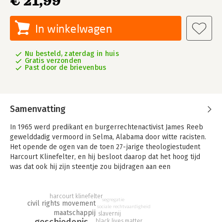
€ 21,99
In winkelwagen
Nu besteld, zaterdag in huis
Gratis verzonden
Past door de brievenbus
Samenvatting
In 1965 werd predikant en burgerrechtenactivist James Reeb
gewelddadig vermoord in Selma, Alabama door witte racisten.
Het opende de ogen van de toen 27-jarige theologiestudent
Harcourt Klinefelter, en hij besloot daarop dat het hoog tijd
was dat ook hij zijn steentje zou bijdragen aan een
rechtvaardige wereld.
De volgende dag trok hij samen met twee vrienden naar het
harcourt klinefelter
segregatie
civil rights movement
Zuiden. De media waren veelal blind voor de gewelddadige
sociale rechtvaardigheid
maatschappij
lynchpartijen die op de protesten volgden. Met zijn
slavernij
geschiedenis
black lives matter