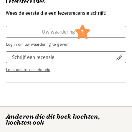
Uitgever:
Uitgeverij Pluim
Lezersrecensies
Druk:
1
Verschijningsdatum:
29-8-2023
Wees de eerste die een lezersrecensie schrijft!
Hoofdrubriek:
Mens en maatschappij
?
Uw waardering
Log in om uw waardering te geven
Schrijf een recensie
Lees ons recensiebeleid
Anderen die dit boek kochten,
kochten ook