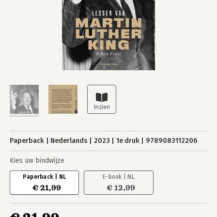
Paperback
Nederlands
2023
1e druk
9789083112206
Kies uw bindwijze
Paperback | NL
E-book | NL
€ 21,99
€ 12,99