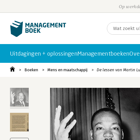
Op werkda
Uitdagingen + oplossingen
Managementboeken
Ove
Boeken
Mens en maatschappij
De lessen van Martin L