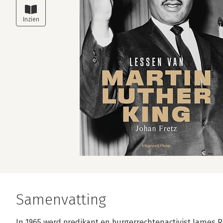
Samenvatting
In 1965 werd predikant en burgerrechtenactivist James