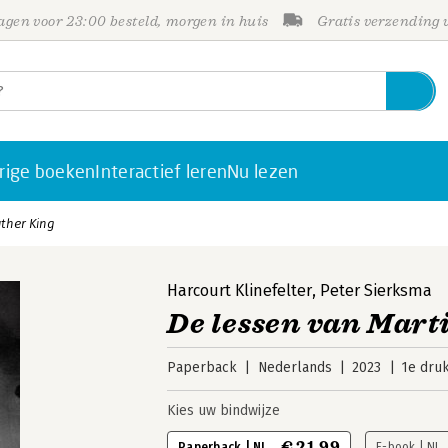
gen voor 23:00 besteld, morgen in huis
Gratis verzending
rige boeken
Interactief leren
Nu lezen
uther King
Harcourt Klinefelter
,
Peter Sierksma
De lessen van Mart
Paperback
Nederlands
2023
1e dru
Kies uw bindwijze
€ 21,99
Paperback | NL
E-book | NL