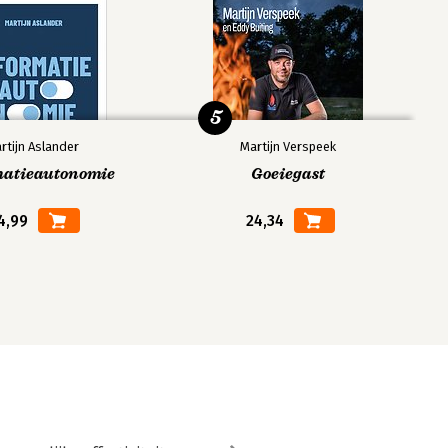
5
rtijn Aslander
Martijn Verspeek
matieautonomie
Goeiegast
4,99
24,34