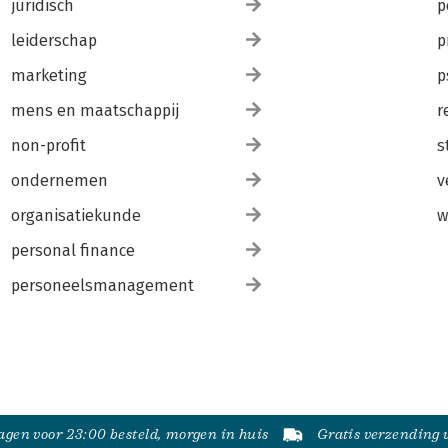
juridisch
p
leiderschap
p
marketing
p
mens en maatschappij
r
non-profit
s
ondernemen
v
organisatiekunde
w
personal finance
personeelsmanagement
gen voor 23:00 besteld, morgen in huis
Gratis verzending