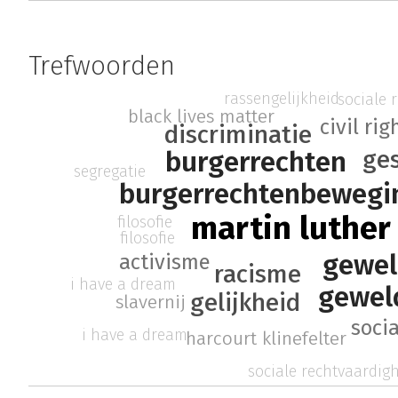
Trefwoorden
rassengelijkheid
sociale 
black lives matter
civil ri
discriminatie
burgerrechten
ge
segregatie
burgerrechtenbewegi
martin luther
filosofie
filosofie
gewel
activisme
racisme
i have a dream
gewel
gelijkheid
slavernij
soci
i have a dream
harcourt klinefelter
sociale rechtvaardig