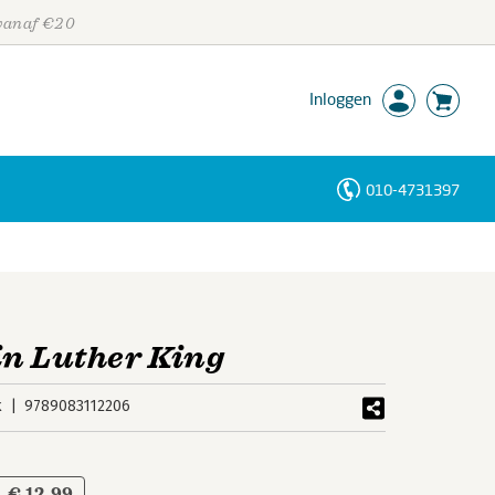
 vanaf €20
Inloggen
010-4731397
Personen
Trefwoorden
in Luther King
k
9789083112206
€ 12,99