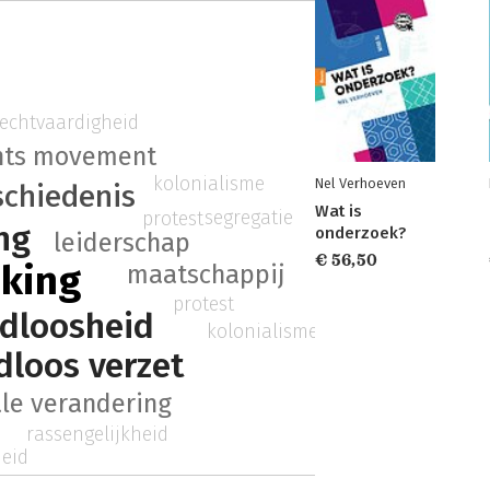
rechtvaardigheid
ghts movement
kolonialisme
Nel Verhoeven
schiedenis
Wat is
segregatie
protest
ng
onderzoek?
leiderschap
€ 56,50
 king
maatschappij
protest
dloosheid
kolonialisme
dloos verzet
ale verandering
rassengelijkheid
heid