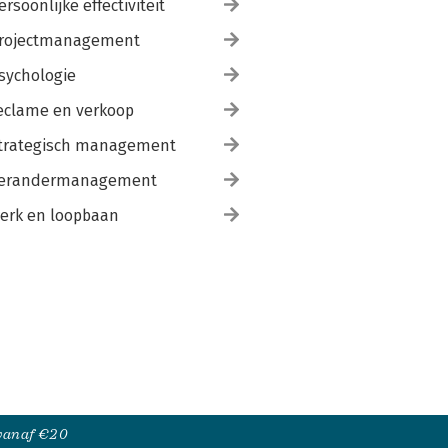
ersoonlijke effectiviteit
rojectmanagement
sychologie
eclame en verkoop
trategisch management
erandermanagement
erk en loopbaan
 vanaf €20