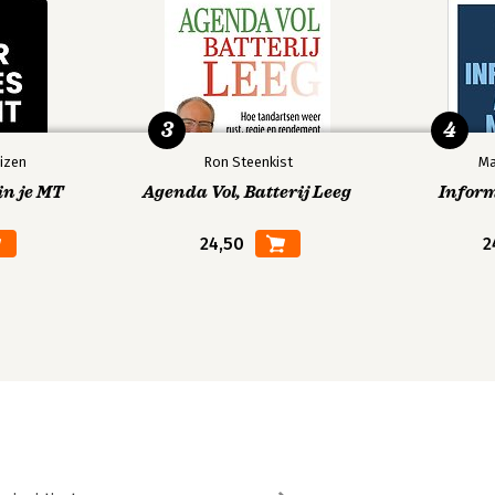
3
4
izen
Ron Steenkist
Ma
in je MT
Agenda Vol, Batterij Leeg
Infor
24,50
2