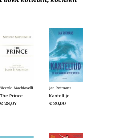
t boek kochten, kochten
Niccolo Machiavelli
Jan Rotmans
The Prince
Kanteltijd
€ 28,07
€ 30,00