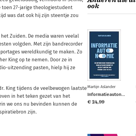
Anderen die di
ook
 toen 27-jarige theologiestudent
ijd was dat ook hij zijn steentje zou
 het Zuiden. De media waren veelal
esten volgden. Met zijn bandrecorder
reportages wereldkundig te maken. Zo
her King op te nemen. Door ze in
io-uitzending pasten, hielp hij ze
Martijn Aslander
 dr. King tijdens de veelbewogen laatste
Informatieautonomie
leven in het teken gezet van het
€ 24,99
aarin we ons nu bevinden kunnen de
piratiebron zijn.