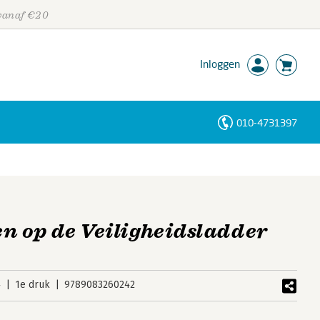
 vanaf €20
Inloggen
010-4731397
Personen
Trefwoorden
 op de Veiligheidsladder
4
1e druk
9789083260242