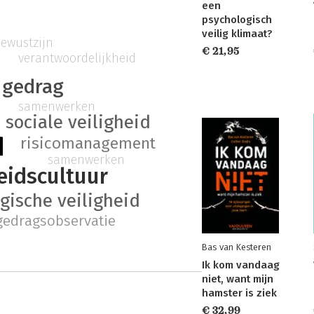
een
psychologisch
veilig klimaat?
bewustzijn
€ 21,95
verantwoordelijkheid
g gedrag
samenwerken
sociale veiligheid
d
risicomanagement
samenwerken
heidscultuur
gische veiligheid
gedragsobservatie
Bas van Kesteren
Ik kom vandaag
niet, want mijn
hamster is ziek
€ 32,99