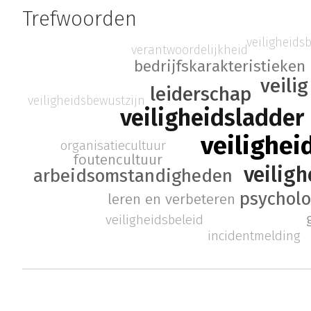
Trefwoorden
veiligheids
verantwoordelijkheid
bedrijfskarakteristieken
veili
leiderschap
veiligheidsbewustzijn
veiligheidsladder
veilighei
organisatiecultuur
foutencultuur
veilig
arbeidsomstandigheden
psycholo
leren en verbeteren
veiligheidsbeleid
incidentmelding