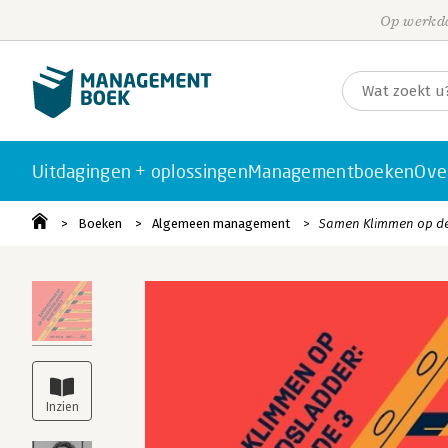
Op werkda
Uitdagingen + oplossingen
Managementboeken
Ove
Boeken
Algemeen management
Samen Klimmen op de