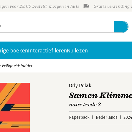
gen voor 23:00 besteld, morgen in huis
Gratis verzending
rige boeken
Interactief leren
Nu lezen
 Veiligheidsladder
Orly Polak
Samen Klimmen
naar trede 3
Paperback
Nederlands
202