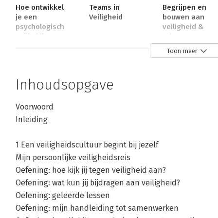
Hoe ontwikkel
Teams in
Begrijpen en
je een
Veiligheid
bouwen aan
psychologisch
veiligheid &
veilig klimaat?
cultuur
Toon meer
Bekijk alle boeken
Inhoudsopgave
Voorwoord
Inleiding
1 Een veiligheidscultuur begint bij jezelf
Mijn persoonlijke veiligheidsreis
Oefening: hoe kijk jij tegen veiligheid aan?
Oefening: wat kun jij bijdragen aan veiligheid?
Oefening: geleerde lessen
Oefening: mijn handleiding tot samenwerken