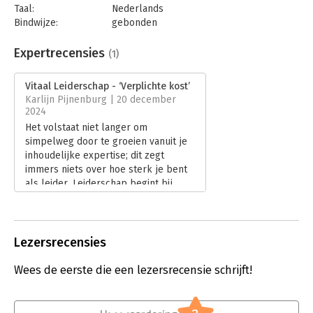
Taal:
Nederlands
Bindwijze:
gebonden
Aantal pagina's:
200
Uitgever:
Vitae
Expertrecensies
(1)
Druk:
1
Verschijningsdatum:
17-10-2024
Vitaal Leiderschap - ‘Verplichte kost’
Karlijn Pijnenburg | 20 december
Hoofdrubriek:
Leiderschap
2024
Het volstaat niet langer om
simpelweg door te groeien vanuit je
inhoudelijke expertise; dit zegt
immers niets over hoe sterk je bent
als leider. Leiderschap begint bij
zelfbewustzijn, zelfregie en
zelftransformatie. Kritisch naar jezelf
durven kijken. En daar beginnen de
vaardigheden van een vitaal leider
Lezersrecensies
volgens Bregje van Ganzewinkel en
Klaas Koster in hun boek ‘Vitaal
Wees de eerste die een lezersrecensie schrijft!
Leiderschap’.
Lees verder