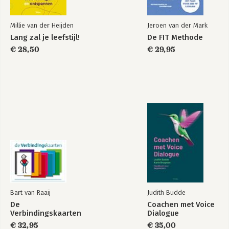
Ben jij de leidinggevende die je zelf zou willen hebben?
Nawoord
Millie van der Heijden
Jeroen van der Mark
Lang zal je leefstijl!
Werkliefde
Elke stap is er een
Lang zal je leefstijl!
De FIT Methode
Dankwoord
€ 28,50
€ 29,95
Samen kom je verder
Literatuurlijst
Kennis is kracht
Bekijk alle boeken
Vitaal leiderschap in de praktijk
Succes begint met doen
Bart van Raaij
Judith Budde
De
Coachen met Voice
Verbindingskaarten
Dialogue
€ 32,95
€ 35,00