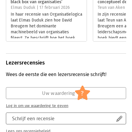
black box van organisaties’
conceptueel denk
Hoofdrubriek:
Organisatiekunde
Elmas Duduk | 17 februari 2026
Teun van Aken | 1
In haar recensie van Organisatielogica
In zijn recensie v
laat Elmas Duduk zien hoe David
laat Teun van Ake
Breugem het dominante
Breugem een ambi
machinebeeld van organisaties
leiderschapsmode
fileert. Ze beschrijft hoe het boek
boek biedt een d
scherp analyseert waarom
van de kloof tusse
spanningen geen incidenten zijn,
dagelijkse praktij
maar voortkomen uit botsende
volgens Van Aken 
logica’s in het systeem zelf – en
conceptuele lenig
Lezersrecensies
waarom anders kijken essentieel is.
Lees verder
Lees verder
Wees de eerste die een lezersrecensie schrijft!
?
Uw waardering
Log in om uw waardering te geven
Schrijf een recensie
Lees ons recensiebeleid