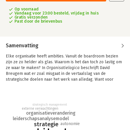
Op voorraad
Vandaag voor 23:00 besteld, vrijdag in huis
Gratis verzonden
Past door de brievenbus
Samenvatting
Elke organisatie heeft ambities. Vanuit de boardroom bezien
zijn ze zo helder als glas. Waarom is het dan toch zo lastig om
ze waar te maken? In
Organisatielogica
beschrijft David
Breugem wat er zoal misgaat in de vertaalslag van de
strategische doelen naar het werk van alledag. Want voor
medewerkers is de koers vaak allerminst duidelijk. Daardoor
zijn ze geneigd zichzelf af te schermen en hun werk te blijven
doen zoals ze het altijd al deden. Niet uit onwil of onkunde,
maar juist uit betrokkenheid.
strategisch management
externe verwachtingen
Om bij te sturen neigt het management naar meer controle. Al
organisatieverandering
even vanzelfsprekend zoeken medewerkers naar ruimte om
leiderschapsanalysemodel
strategie
autonomie
hun werk te doen zoals zij zelf vinden dat het moet gebeuren.
Maar juist de combinatie van controle en autonomie leidt ertoe