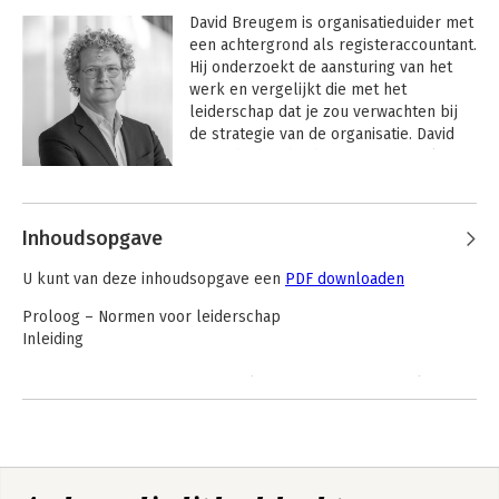
David Breugem is organisatieduider met 
een achtergrond als registeraccountant. 
Hij onderzoekt de aansturing van het 
werk en vergelijkt die met het 
leiderschap dat je zou verwachten bij 
de strategie van de organisatie. David 
geeft duiding bij deze ‘fit-gap-analyse’ 
en geeft op grond daarvan advies over 
de inrichting van leiderschapsrollen, 
overlegvormen, 
Inhoudsopgave
besluitvormingsprocessen en 
monitoringsinstrumenten.

U kunt van deze inhoudsopgave een
PDF downloaden
Een belangrijk deel van zijn loopbaan 
Proloog – Normen voor leiderschap
heeft David Breugem bij Deloitte 
Inleiding
gewerkt, eerst als accountant en later 
als hrm-strateeg en 
1. De spanning tussen ‘in control’ zijn en autonoom werken
organisatieadviseur. In ruim 35 jaar 
2. Een ruimere kijk op leiderschap
heeft hij in de driehoek tussen 
Analyse
strategie, hrm en financiën een brede 
ervaring opgedaan met een grote 
Deel 1: Waarom elke strategie tot organisatorische uitdagingen
verscheidenheid aan bedrijfsmodellen. 
leidt