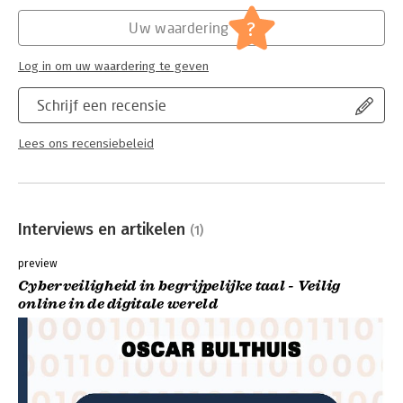
Hoofdrubriek:
Internet en social media
,
IT-management
/ ICT
?
Uw waardering
Log in om uw waardering te geven
Schrijf een recensie
Lees ons recensiebeleid
Interviews en artikelen
(1)
preview
Cyberveiligheid in begrijpelijke taal - Veilig
online in de digitale wereld