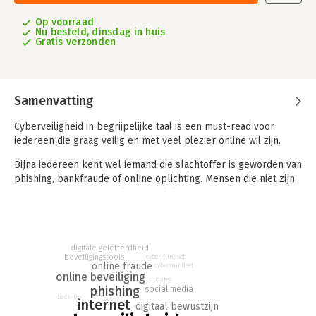
Op voorraad
Nu besteld, dinsdag in huis
Gratis verzonden
Samenvatting
Cyberveiligheid in begrijpelijke taal is een must-read voor
iedereen die graag veilig en met veel plezier online wil zijn.
Bijna iedereen kent wel iemand die slachtoffer is geworden van
phishing, bankfraude of online oplichting. Mensen die niet zijn
opgegroeid in het digitale tijdperk lopen hierbij het grootste
risico, omdat ze niet precies weten wat ze hiertegen kunnen
doen.
De wereld om ons heen is in rap tempo gedigitaliseerd. Dit
digitale geletterdheid
beveiligingstools
biedt ontzettend veel mogelijkheden en we kunnen en willen
cybermindset
online fraude
cybermindset
niet meer om het internet heen. We gebruiken onze laptop en
online beveiliging
updates
telefoon de hele dag en ook voor de meest persoonlijke
phishing
social media
back-up
dingen, zoals het maken van foto’s en het regelen van onze
internet
digitaal bewustzijn
geldzaken.