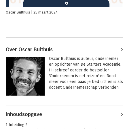
Oscar Bulthuis
25 maart 2024
Over Oscar Bulthuis
Oscar Bulthuis is auteur, ondernemer 
en oprichter van De Starters Academie. 
Hij schreef eerder de bestseller 
'Ondernemen is net reizen' en 'Nooit 
meer voor een baas je bed uit!' en is als 
docent Ondernemerschap verbonden 
aan Hogeschool Windesheim. Zijn 
nieuwe boek heet 'Gefeliciteerd met je 
Andere boeken door Oscar Bulthuis
eigen bedrijf'. Hij heeft met zijn boeken, 
lessen en trainingen inmiddels 
Inhoudsopgave
duizenden mensen geïnspireerd op het 
gebied van ondernemerschap. 

1 Inleiding 5