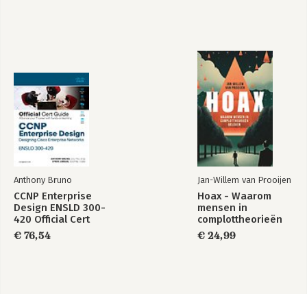
Anthony Bruno
Jan-Willem van Prooijen
CCNP Enterprise
Hoax - Waarom
Design ENSLD 300-
mensen in
420 Official Cert
complottheorieën
Guide: Designing
geloven
€ 76,54
€ 24,99
Cisco Enterprise
Networks