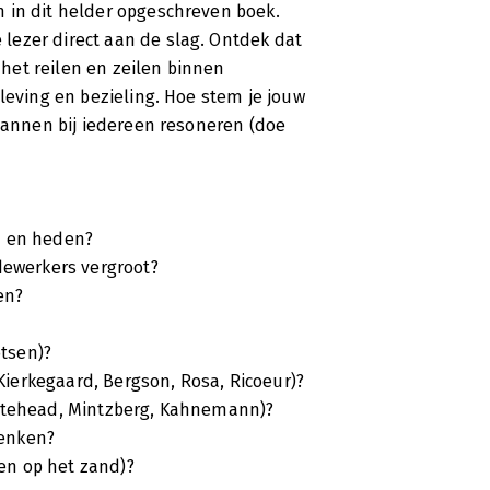
 in dit helder opgeschreven boek.
lezer direct aan de slag. Ontdek dat
s het reilen en zeilen binnen
leving en bezieling. Hoe stem je jouw
plannen bij iedereen resoneren (doe
n en heden?
dewerkers vergroot?
en?
otsen)?
 Kierkegaard, Bergson, Rosa, Ricoeur)?
hitehead, Mintzberg, Kahnemann)?
denken?
 en op het zand)?