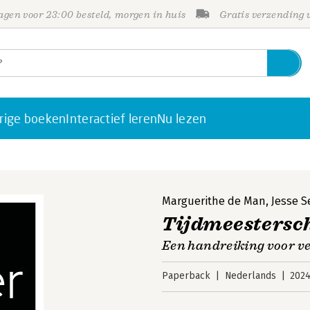
gen voor 23:00 besteld, morgen in huis
Gratis verzending
rige boeken
Interactief leren
Nu lezen
Marguerithe de Man
,
Jesse S
Tijdmeestersc
Een handreiking voor v
Paperback
Nederlands
202