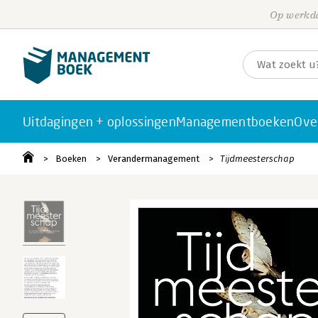
Op werkda
Uitdagingen + oplossingen
Managementboeken
Ove
Boeken
Verandermanagement
Tijdmeesterschap