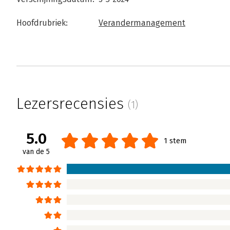
Hoofdrubriek:
Verandermanagement
Lezersrecensies
(1)
5.0
1 stem
van de 5