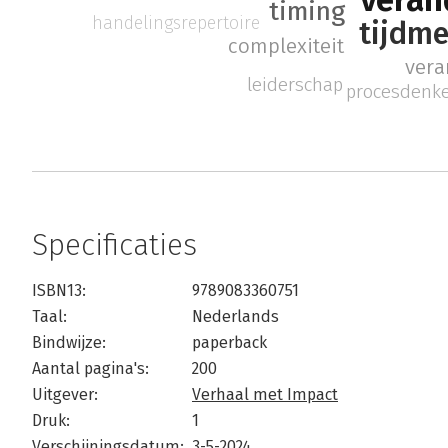
timing
handelingsrepertoire
tijdm
complexiteit
ver
leiderschap
procesdenk
Specificaties
ISBN13:
9789083360751
Taal:
Nederlands
Bindwijze:
paperback
Aantal pagina's:
200
Uitgever:
Verhaal met Impact
Druk:
1
Verschijningsdatum:
3-5-2024