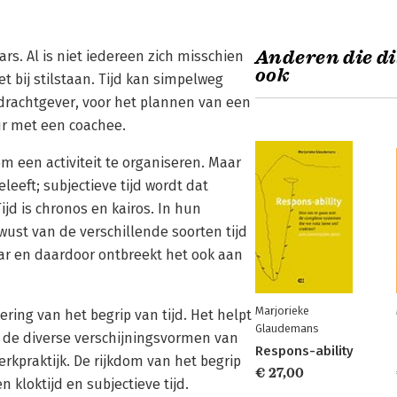
Anderen die di
ars. Al is niet iedereen zich misschien
ook
 bij stilstaan. Tijd kan simpelweg
drachtgever, voor het plannen van een
ur met een coachee.
om een activiteit te organiseren. Maar
leeft; subjectieve tijd wordt dat
ijd is chronos en kairos. In hun
wust van de verschillende soorten tijd
ar en daardoor ontbreekt het ook aan
Marjorieke
ring van het begrip van tijd. Het helpt
Glaudemans
 de diverse verschijningsvormen van
Respons-ability
erkpraktijk. De rijkdom van het begrip
€ 27,00
 kloktijd en subjectieve tijd.