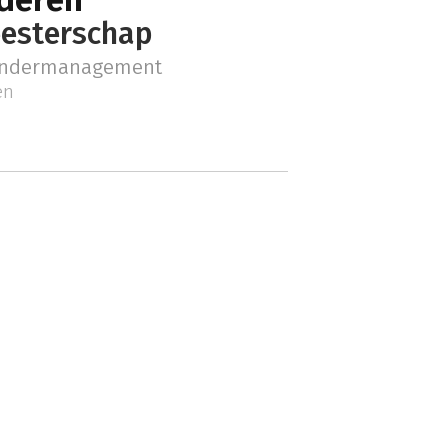
eesterschap
andermanagement
en