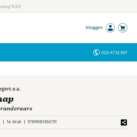
 vanaf €20
Inloggen
010-4731397
Personen
Trefwoorden
egers
e.a.
hap
eranderaars
4
1e druk
9789083360751