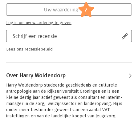
Hoofdrubriek:
IT-management / ICT
?
Uw waardering
Log in om uw waardering te geven
Schrijf een recensie
Lees ons recensiebeleid
Over Harry Woldendorp
Harry Woldendorp studeerde geschiedenis en culturele 
antropologie aan de Rijksuniversiteit Groningen en is een 
kleine dertig jaar actief geweest als consultant en interim-
manager in de zorg,  welzijnssector en kinderopvang. Hij is 
onder meer bestuurder geweest van een aantal VVT 
instellingen en van de landelijke koepel van Jeugdzorg, 
Welzijn en Kinderopvang.  Hij is mede oprichter van InfraVitaal 
dat gericht is op automatisering van de gebouwde omgeving.
Andere boeken door Harry