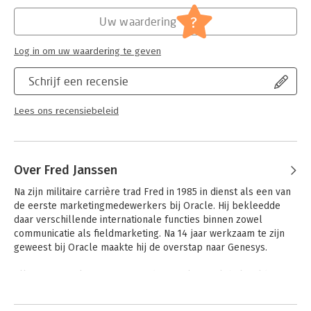
Hoofdrubriek:
Mens en maatschappij
- Burgerschap in de mangel van overheidsdruk en
?
onderwijskunde. Een pleidooi voor algemene vorming als
Uw waardering
burgerschapsvorming. Piet van der Ploeg
- Het debacle van het begrijpend lezen en de uitweg. Wilna
Log in om uw waardering te geven
Meijer
- Algemene vorming. De actuele betekenis van een klassiek
Schrijf een recensie
pedagogisch begrip. Wilna Meijer
- Perspectieven als fundament voor leerplanontwikkeling.
Lees ons recensiebeleid
Fred Janssen
- Perspectiefgericht onderwijs. Praktisch en veelzijdig
uitgewerkt. Fred Janssen
- De kern van het beroep van leraar. Terug naar de toekomst.
Over Fred Janssen
Fred Janssen
- Wijsgerige pedagogische achtergronden van het onderwijs.
Na zijn militaire carrière trad Fred in 1985 in dienst als een van 
Jan Dirk Imelman
de eerste marketingmedewerkers bij Oracle. Hij bekleedde 
daar verschillende internationale functies binnen zowel 
communicatie als fieldmarketing. Na 14 jaar werkzaam te zijn 
geweest bij Oracle maakte hij de overstap naar Genesys. 

Allereerst werkzaam in EMEA, daarna als VP Global Field 
Marketing op het hoofdkwartier in de VS. Na terugkeer uit 
Andere boeken door Fred Janssen
Amerika was hij werkzaam bij FileNet. Ook daar was hij 