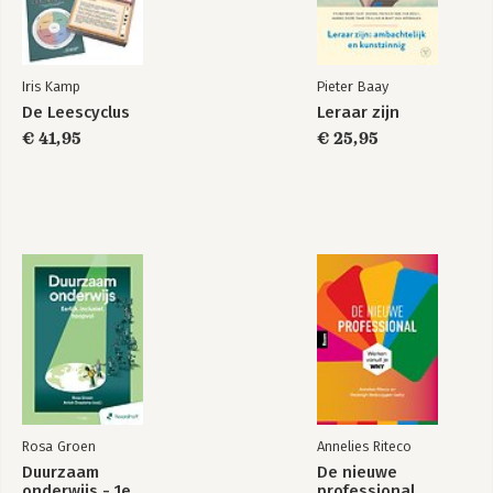
10 Wijsgerig-pedagogische achtergronden van het onderwijs
165
Jan Dirk Imelman
11 Epiloog 209
Iris Kamp
Pieter Baay
Dankwoord
De Leescyclus
Leraar zijn
€ 41,95
€ 25,95
Rosa Groen
Annelies Riteco
Duurzaam
De nieuwe
onderwijs - 1e
professional