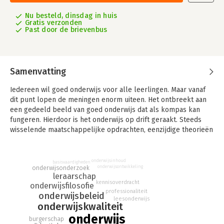
Nu besteld, dinsdag in huis
Gratis verzonden
Past door de brievenbus
Samenvatting
Iedereen wil goed onderwijs voor alle leerlingen. Maar vanaf
dit punt lopen de meningen enorm uiteen. Het ontbreekt aan
een gedeeld beeld van goed onderwijs dat als kompas kan
fungeren. Hierdoor is het onderwijs op drift geraakt. Steeds
wisselende maatschappelijke opdrachten, eenzijdige theorieën
en particuliere opvattingen zorgen voor onproductieve
debatten en voortdurende koerswijzigingen.
onderwijsinhoud
basisvaardigheden
Goed onderwijs heeft uiteraard vele gezichten maar er zijn ook
onderwijsontwikkeling
onderwijsonderzoek
leraarschap
voorwaarden waaraan iedere uitwerking van goed onderwijs
kennisoverdracht
onderwijsfilosofie
moet voldoen. Deze kern van goed onderwijs is al lang op
professionaliteit
onderwijsbeleid
begrip gebracht, maar is volledig overwoekerd geraakt en
leesonderwijs
onderwijskwaliteit
voor velen onbekend. In dit boek leggen we deze kern weer
onderwijs
bloot. We bieden leraren en ander onderwijspersoneel,
burgerschap