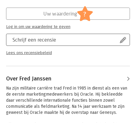
geschiedenis van pedagogische ideeën. Jan Dirk Imelman
Hoofdrubriek:
Mens en maatschappij
- Burgerschap in de mangel van overheidsdruk en
?
onderwijskunde. Een pleidooi voor algemene vorming als
Uw waardering
burgerschapsvorming. Piet van der Ploeg
- Het debacle van het begrijpend lezen en de uitweg. Wilna
Log in om uw waardering te geven
Meijer
- Algemene vorming. De actuele betekenis van een klassiek
Schrijf een recensie
pedagogisch begrip. Wilna Meijer
- Perspectieven als fundament voor leerplanontwikkeling.
Lees ons recensiebeleid
Fred Janssen
- Perspectiefgericht onderwijs. Praktisch en veelzijdig
uitgewerkt. Fred Janssen
- De kern van het beroep van leraar. Terug naar de toekomst.
Over Fred Janssen
Fred Janssen
- Wijsgerige pedagogische achtergronden van het onderwijs.
Na zijn militaire carrière trad Fred in 1985 in dienst als een van 
Jan Dirk Imelman
de eerste marketingmedewerkers bij Oracle. Hij bekleedde 
daar verschillende internationale functies binnen zowel 
communicatie als fieldmarketing. Na 14 jaar werkzaam te zijn 
geweest bij Oracle maakte hij de overstap naar Genesys. 

Allereerst werkzaam in EMEA, daarna als VP Global Field 
Marketing op het hoofdkwartier in de VS. Na terugkeer uit 