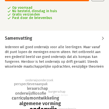
Op voorraad
Nu besteld, dinsdag in huis
Gratis verzonden
Past door de brievenbus
Samenvatting
Iedereen wil goed onderwijs voor alle leerlingen. Maar vanaf
dit punt lopen de meningen enorm uiteen. Het ontbreekt aan
een gedeeld beeld van goed onderwijs dat als kompas kan
fungeren. Hierdoor is het onderwijs op drift geraakt. Steeds
wisselende maatschappelijke opdrachten, eenzijdige theorieën
en particuliere opvattingen zorgen voor onproductieve
debatten en voortdurende koerswijzigingen.
onderwijsonderzoek
perspectievenaanpak
Goed onderwijs heeft uiteraard vele gezichten maar er zijn ook
leraarschap
voorwaarden waaraan iedere uitwerking van goed onderwijs
burgerschap
onderwijsfilosofie
moet voldoen. Deze kern van goed onderwijs is al lang op
kritisch denken
curriculumontwikkeling
begrip gebracht, maar is volledig overwoekerd geraakt en
algemene vorming
voor velen onbekend. In dit boek leggen we deze kern weer
bloot. We bieden leraren en ander onderwijspersoneel,
leesonderwijs