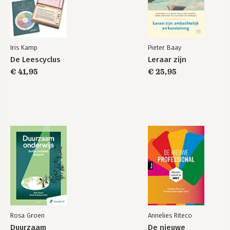
Fred Janssen
10 Wijsgerig-pedagogische achtergronden van het onderwijs
165
Jan Dirk Imelman
11 Epiloog 209
Iris Kamp
Pieter Baay
Dankwoord
De Leescyclus
Leraar zijn
€ 41,95
€ 25,95
Rosa Groen
Annelies Riteco
Duurzaam
De nieuwe