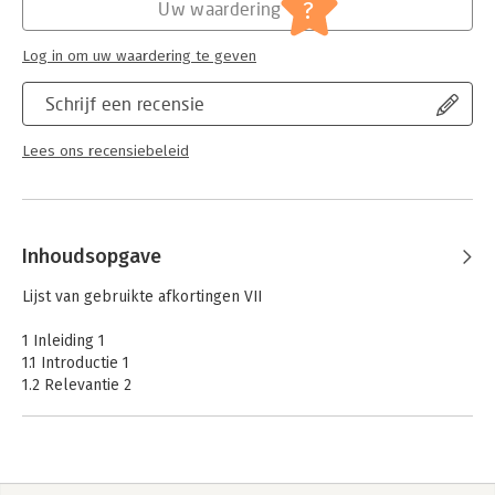
Jongbloed:
Ondernemingsrecht
?
Uw waardering
Log in om uw waardering te geven
Schrijf een recensie
Lees ons recensiebeleid
Inhoudsopgave
Lijst van gebruikte afkortingen VII
1 Inleiding 1
1.1 Introductie 1
1.2 Relevantie 2
1.3 Doelstelling van het onderzoek 3
1.4 Methodiek en afbakening van het onderzoek 4
1.4.1 Onderzoeksmethode 4
1.4.2 Afbakening van het onderzoek 4