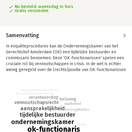
Nu besteld, woensdag in huis
Gratis verzonden
Samenvatting
In enquêteprocedures kan de Ondernemingskamer van het
Gerechtshof Amsterdam (OK) een tijdelijke bestuurder en
commissaris benoemen. Deze ‘OK-functionarissen’ spelen een
cruciale rol bij vennootschappen in crisis. In de wet is echter
weinig geregeld over de (rechts)positie van OK-functionarissen
en hoe de OK hen selecteert en benoemt. De OK-functionaris
is een volwaardig bestuurder/commissaris. Niettemin heeft de
OK veel vrijheid bij het toekennen van bijzondere taken en
aansprakelijkheidsverzekering
bevoegdheden aan OK-functionarissen, waarbij mag worden
aansprakelijkheidsverzekering
verantwoording
afgeweken van de wet en de statuten.
beloning
vennootschapsrecht
wanbeleid
aansprakelijkheid
In dit boek gaat mr. Anniek Smook dieper in op de (verbetering
bevoegdheden
tijdelijke bestuurder
van de) rechtspositie van tijdelijke bestuurders en
ondernemingskamer
commissarissen, met als doel een evenwichtige balans te
ontslag
bereiken tussen de belangen van alle betrokken partijen. Zij
ok-functionaris