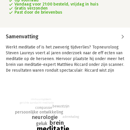
Op voorraad
Vandaag voor 21:00 besteld, vrijdag in huis
Gratis verzonden
Past door de brievenbus
Samenvatting
Werkt meditatie of is het zweverig tijdverlies? Topneuroloog
Steven Laureys voert al jaren onderzoek naar de eff ecten van
meditatie op de hersenen. Hiervoor plaatste hij onder meer het
brein van meditatie-expert Matthieu Riccard onder zijn scanner.
De resultaten waren ronduit spectaculair: Riccard wist zijn
gedachtestroom op commando nagenoeg helemaal stil te
leggen. Tijdens eerder onderzoek toonde Riccard al het
hoogste vermogen tot geluk dat ooit werd gemeten.
Je moet echter helemaal geen monnik of neuroloog zijn om de
positieve veranderingen van meditatie te ervaren. Meditatie kan
immuunsysteem
gerichte aandacht-meditatie
het leven van
bewustzijn
compassie
iedereen veranderen en Laureys legt in dit boek haarfijn uit
persoonlijke ontwikkeling
neurologie
hoe.
ademhaling
brein
De lezer krijgt inzicht in de werking van meditatie en de
geluk
meditatie
effecten op lichaam en geest. Daarnaast wordt hij via een