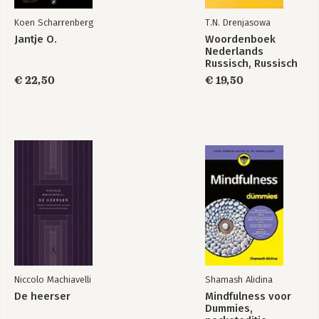
Koen Scharrenberg
T.N. Drenjasowa
Jantje O.
Woordenboek
Nederlands
Russisch, Russisch
Nederlands
€ 22,50
€ 19,50
Niccolo Machiavelli
Shamash Alidina
De heerser
Mindfulness voor
Dummies,