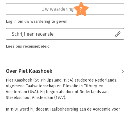
Hoofdrubriek:
Communicatie en media
?
Uw waardering
Log in om uw waardering te geven
Schrijf een recensie
Lees ons recensiebeleid
Over Piet Kaashoek
Piet Kaashoek (St. Philipsland, 1954) studeerde Nederlands, 
Algemene Taalwetenschap en Filosofie in Tilburg en 
Amsterdam (UvA). Hij begon als docent Nederlands aan 
Streekschool Amsterdam (1977). 

In 1981 werd hij docent Taalbeheersing aan de Academie voor 
Journalistiek, thans Fontys Hogeschool Journalistiek (FHJ). Van 
1988−1992 werkte hij als docent Tekstwetenschap aan de 
Universiteit van Tilburg (UvT). Hij is gespecialiseerd in 