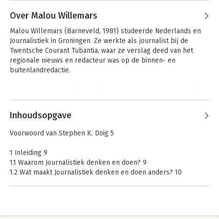
tekstkwaliteit en het doen van toegepast onderzoek met 
(journalistieke) data. Sinds 2009 is hij tevens 
Over Malou Willemars
Kwaliteitszorgcoördinator van de opleiding. 

Malou Willemars (Barneveld, 1981) studeerde Nederlands en 
Journalistiek in Groningen. Ze werkte als journalist bij de 
Hij hoopt binnenkort te promoveren op een onderzoek naar 
Twentsche Courant Tubantia, waar ze verslag deed van het 
sociale, syntactische en semantische netwerken (rondom 
regionale nieuws en redacteur was op de binnen- en 
illegalen en terroristen) in journalistieke teksten (Vrije 
buitenlandredactie. 

Universiteit Amsterdam).
Sinds 2007 is ze werkzaam als docent bij Fontys Hogeschool 
Journalistiek. Ze begeleidt studenten bij het doen van 
onderzoek en de reflectie op hun professie, met name in de 
Inhoudsopgave
laatste fase van hun opleiding. Ze specialiseert zich daarbij in 
professionele diversiteit en de ontwikkeling van persoonlijke 
Voorwoord van Stephen K. Doig 5
beroepsopvattingen van individuele studenten. 

1 Inleiding 9
In 2014 promoveerde ze aan de Radboud Universiteit Nijmegen 
1.1 Waarom Journalistiek denken en doen? 9
op een onderzoek naar de veranderende democratische rollen 
1.2 Wat maakt Journalistiek denken en doen anders? 10
van journalisten in het publieke debat.
1.3 Wat vinden we belangrijk en waarom? 11
1.4 Wat treft de gebruiker aan in Journalistiek denken en doen?
12
1.5 Wat is extra in deze uitgave? 15