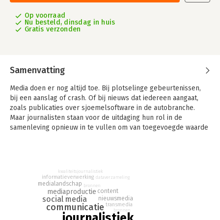
Op voorraad
Nu besteld, dinsdag in huis
Gratis verzonden
Samenvatting
Media doen er nog altijd toe. Bij plotselinge gebeurtenissen,
bij een aanslag of crash. Of bij nieuws dat iedereen aangaat,
zoals publicaties over sjoemelsoftware in de autobranche.
Maar journalisten staan voor de uitdaging hun rol in de
samenleving opnieuw in te vullen om van toegevoegde waarde
te blijven. Dankzij online media is het bereik van de media veel
groter geworden. Het publiek is een factor van belang.
Journalistiek denken en doen gaat over de veranderingen in
het journalistieke communicatieproces.
kwaliteitsjournalistiek
informatieverwerking
dataverzameling
Hoe kunnen journalisten hun werk nu én in de toekomst doen?
medialandschap
bronnen
mediaproductie
content
De auteurs bespreken in het boek het informatieparadigma en
social media
nieuwsmedia
laten lezers nadenken over de manieren waarop ze zich tot
transmedia
communicatie
bronnen
hun publiek, hun informatie(bronnen), hun collega's en hun
journalistiek