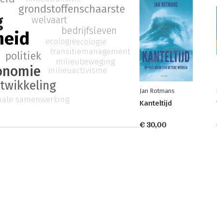
grondstoffenschaarste
g
welvaart
bedrijfsleven
heid
ecologie
ecologie
u
transitiemanagement
politiek
milieubeweging
conomie
milieuactivisme
twikkeling
Jan Rotmans
onale samenwerking
Kanteltijd
€ 30,00