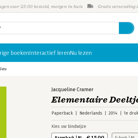
gen voor 23:00 besteld, morgen in huis
Gratis verzending
rige boeken
Interactief leren
Nu lezen
lieu
Jacqueline Cramer
Elementaire Deeltj
Paperback
Nederlands
2014
1e dru
Kies uw bindwijze
€ 15,00
Paperback | NL
E-book | NL