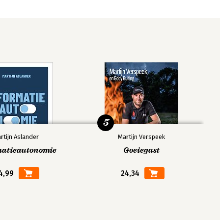
5
rtijn Aslander
Martijn Verspeek
matieautonomie
Goeiegast
4,99
24,34