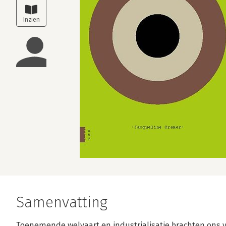
Samenvatting
Toenemende welvaart en industrialisatie brachten ons v