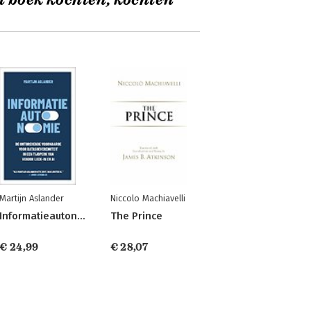
t boek kochten, kochten
Martijn Aslander
Niccolo Machiavelli
Informatieautonomie
The Prince
€ 24,99
€ 28,07