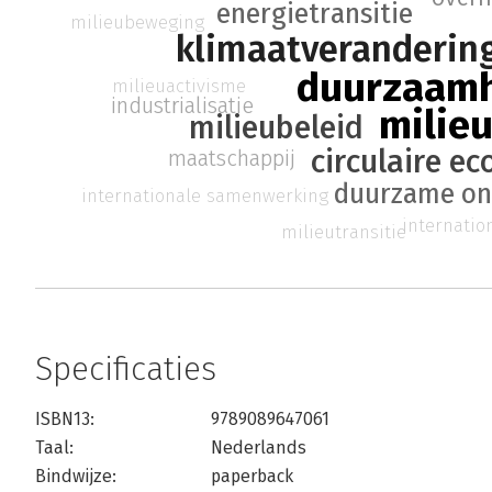
energietransitie
milieubeweging
klimaatveranderin
duurzaam
milieuactivisme
industrialisatie
milie
milieubeleid
circulaire e
maatschappij
duurzame on
internationale samenwerking
internati
milieutransitie
Specificaties
ISBN13:
9789089647061
Taal:
Nederlands
Bindwijze:
paperback