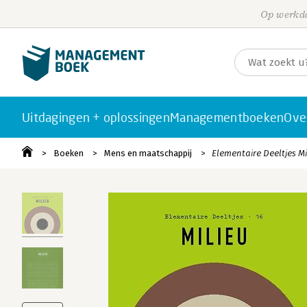
Op werkda
Uitdagingen + oplossingen
Managementboeken
Ove
Boeken
Mens en maatschappij
Elementaire Deeltjes Mi