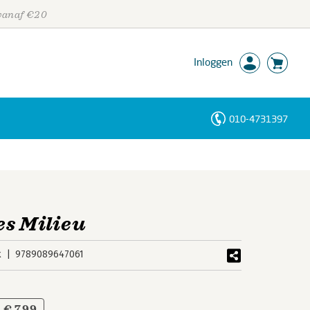
 vanaf €20
Inloggen
010-4731397
Personen
Trefwoorden
es Milieu
k
9789089647061
€ 7,99