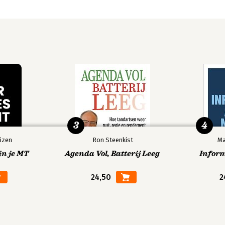
3
4
izen
Ron Steenkist
Ma
in je MT
Agenda Vol, Batterij Leeg
Infor
24,50
2