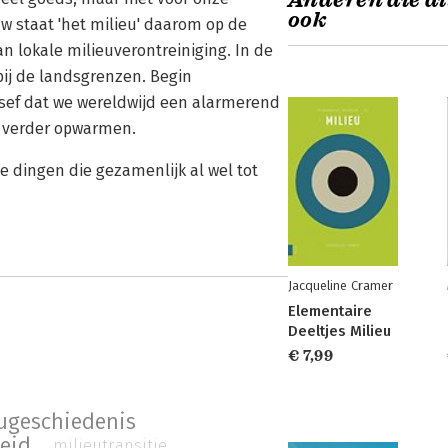
Anderen die di
ook
w staat 'het milieu' daarom op de
n lokale milieuverontreiniging. In de
 bij de landsgrenzen. Begin
sef dat we wereldwijd een alarmerend
s verder opwarmen.
 dingen die gezamenlijk al wel tot
Jacqueline Cramer
Elementaire
Deeltjes Milieu
€ 7,99
ugeschiedenis
eid
milieutransitie