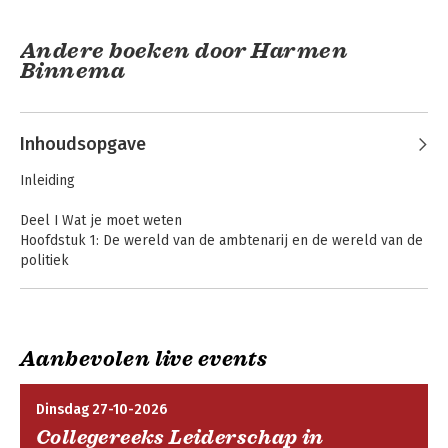
Andere boeken door Harmen
Binnema
Inhoudsopgave
Inleiding
Deel I Wat je moet weten
Hoofdstuk 1: De wereld van de ambtenarij en de wereld van de
politiek
De onopgemerkte spraakverwarring
Deugdelijke besluitvorming
De politicus als leek Het coalitieprogramma
Politieke
Provinciale politiek
sensitiviteit voor
Voorbij de beste oplossing
Aanbevolen live events
ambtenaren
De scheiding der machten
Verschillende modellen over de samenwerking
Het complementariteitsmodel
Dinsdag 27-10-2026
Kortom
Collegereeks Leiderschap in
Hoofdstuk 2: Rolzuiverheid in het openbaar bestuur