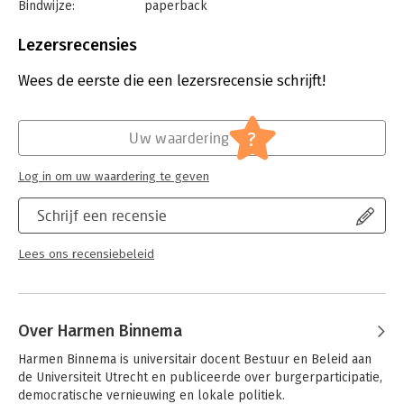
Bindwijze:
paperback
Aantal pagina's:
152
Uitgever:
Amsterdam University Press
Lezersrecensies
Druk:
1
Verschijningsdatum:
21-2-2018
Wees de eerste die een lezersrecensie schrijft!
Hoofdrubriek:
Organisatiekunde
?
Uw waardering
Log in om uw waardering te geven
Schrijf een recensie
Lees ons recensiebeleid
Over Harmen Binnema
Harmen Binnema is universitair docent Bestuur en Beleid aan 
de Universiteit Utrecht en publiceerde over burgerparticipatie, 
democratische vernieuwing en lokale politiek.