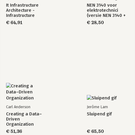
Glossary: #Durf te vragen
It Infrastructure
NEN 3140 voor
Architecture -
elektrotechnici
Literatuurlijst
Infrastructure
(versie NEN 3140 +
Building Blocks and
A3:2019)
€ 64,91
€ 28,50
Concepts Third
Edition
Carl Anderson
Jerôme Lam
Creating a Data–
Sluipend gif
Driven
Organization
€ 51,36
€ 65,50