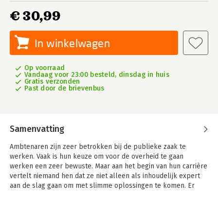
€ 30,99
In winkelwagen
Op voorraad
Vandaag voor 23:00 besteld, dinsdag in huis
Gratis verzonden
Past door de brievenbus
Samenvatting
Ambtenaren zijn zeer betrokken bij de publieke zaak te
werken. Vaak is hun keuze om voor de overheid te gaan
werken een zeer bewuste. Maar aan het begin van hun carrière
vertelt niemand hen dat ze niet alleen als inhoudelijk expert
aan de slag gaan om met slimme oplossingen te komen. Er
wordt ook verwacht dat ze met politici samen dienen te werken
en een rol moeten spelen in het begeleiden van deugdelijke
politieke besluitvorming.