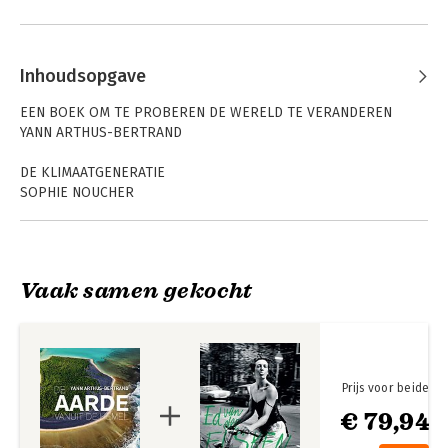
Inhoudsopgave
EEN BOEK OM TE PROBEREN DE WERELD TE VERANDEREN
YANN ARTHUS-BERTRAND
DE KLIMAATGENERATIE
SOPHIE NOUCHER
DE WERELDBEVOLKING
HERVÉ LE BRAS
Vaak samen gekocht
DE VLUCHTELINGENKWESTIE
PIETRO DEL RE
LANDBOUW WERELDWIJD
MARC DUFUMIER
Prijs voor beide
OP WEG NAAR SOBERE EN VEERKRACHTIGE TECHNOLOGIEËN
€ 79,94
PHILIPPE BIHOUIX