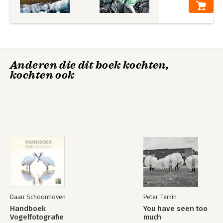
VERANTWOORD WERELDBURGERSCHAP
GAËL GIRAUD
ODE AAN DE BIODIVERSITEIT
GILLES BOEUF
Anderen die dit boek kochten,
kochten ook
Daan Schoonhoven
Peter Terrin
Handboek
You have seen too
Vogelfotografie
much