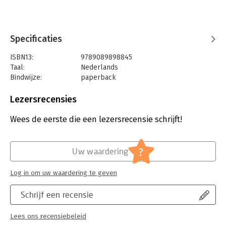
Specificaties
ISBN13:
9789089898845
Taal:
Nederlands
Bindwijze:
paperback
Aantal pagina's:
431
Uitgever:
TerraLannoo
Lezersrecensies
Druk:
1
Verschijningsdatum:
12-11-2021
Wees de eerste die een lezersrecensie schrijft!
Hoofdrubriek:
Kunst en cultuur
?
Uw waardering
Log in om uw waardering te geven
Schrijf een recensie
Lees ons recensiebeleid