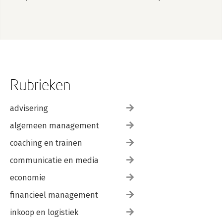
schade ontstaan
door
gaswinningsactiviteiten
Rubrieken
advisering
algemeen management
coaching en trainen
communicatie en media
economie
financieel management
inkoop en logistiek