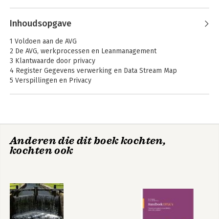
Inhoudsopgave
1 Voldoen aan de AVG
2 De AVG, werkprocessen en Leanmanagement
3 Klantwaarde door privacy
4 Register Gegevens verwerking en Data Stream Map
5 Verspillingen en Privacy
6 De werkvloer: de Gemba Walk
7 De grondslagen voor verwerking
8 DPIA en overproductie
9 Bewustwording creëren bij medewerkers
10 Privacy by default en agile werken
Anderen die dit boek kochten,
11 Beeldmateriaal
kochten ook
12 Cookies en persoonsgegevens
13 Privacy na implementatie van de AVG