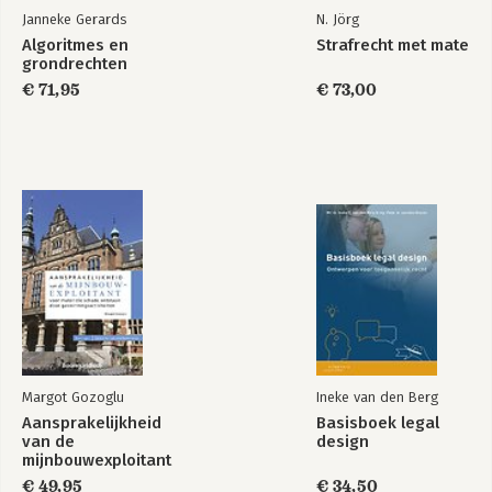
Janneke Gerards
N. Jörg
Algoritmes en
Strafrecht met mate
grondrechten
€ 71,95
€ 73,00
Margot Gozoglu
Ineke van den Berg
Aansprakelijkheid
Basisboek legal
van de
design
mijnbouwexploitant
voor materiële
€ 49,95
€ 34,50