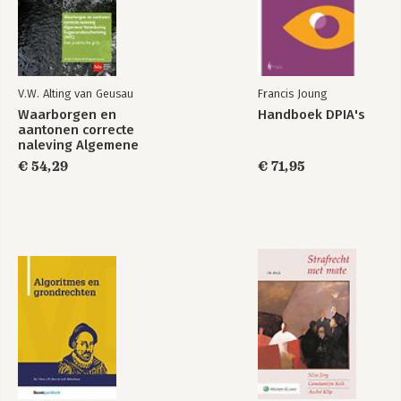
V.W. Alting van Geusau
Francis Joung
Waarborgen en
Handboek DPIA's
aantonen correcte
naleving Algemene
Verordening
€ 54,29
€ 71,95
Gegevensbescherming
(AVG)