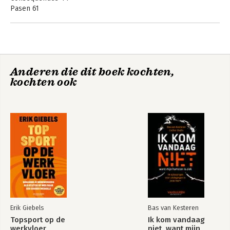
Pasen 61
Zomerschool 69
Personal branding 92
De elevatorpitch 123
Happy day 142
Zondag 153
Anderen die dit boek kochten,
Kerst 178
kochten ook
De afrekening 208
Lockdown 234
Hemelvaartsdag 247
Een finish 259
Vervolg 270
Gedachte achteraf 272
Epiloog 273
Erik Giebels
Bas van Kesteren
Topsport op de
Ik kom vandaag
werkvloer
niet, want mijn