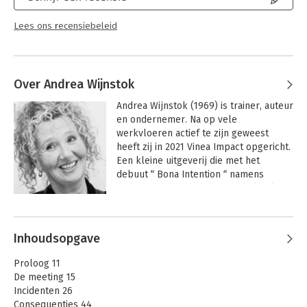
Lees ons recensiebeleid
Over Andrea Wijnstok
Andrea Wijnstok (1969) is trainer, auteur 
en ondernemer. Na op vele 
werkvloeren actief te zijn geweest 
heeft zij in 2021 Vinea Impact opgericht. 
Een kleine uitgeverij die met het 
debuut “ Bona Intention “ namens 
Andrea Vinea een breed publiek wil 
bereiken. Een podium bieden voor 
iedereen die wil gaan schrijven zodat er 
kansen zijn verhalen te delen en uit te 
Inhoudsopgave
geven.
Proloog 11
De meeting 15
Incidenten 26
Consequenties 44