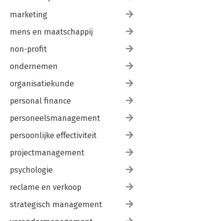
marketing
Outro 193
Literatuur 195
mens en maatschappij
non-profit
ondernemen
organisatiekunde
personal finance
personeelsmanagement
persoonlijke effectiviteit
projectmanagement
psychologie
reclame en verkoop
strategisch management