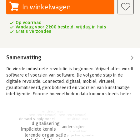
In winkelwagen
Op voorraad
Vandaag voor 21:00 besteld, vrijdag in huis
Gratis verzonden
Samenvatting
De vierde industriële revolutie is begonnen. Vrijwel alles wordt
software of voorzien van software. De volgende stap in de
digitale revolutie. Connected, digitaal, mobiel, virtueel,
geautomatiseerd, gerobotiseerd en voorzien van kunstmatige
intelligentie. Enorme hoeveelheden data kunnen steeds beter
worden verwerkt en geanalyseerd. Alles, zelfs het menselijk
lichaam, wordt voorzien van sensoren, software en
empirisch leren
connectiviteit (internet of things) waardoor nóg meer data
socialiseren (kennis)
socialiseren (kennis)
beschikbaar komt voor slimme toepassingen.
demand-supply model
empirisch leren
digitalisering
anders kijken
impliciete kennis
Bots en robots nemen taken over waardoor banen verdwijnen
rationeel leren
lerende organisatie
maar ook nieuwe banen ontstaan. En al die ontwikkelingen
projectmatig werken