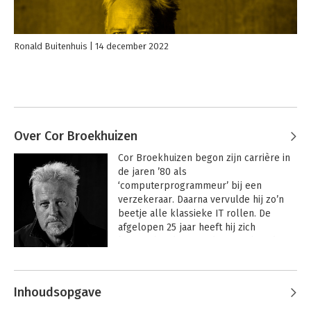
Ronald Buitenhuis
14 december 2022
Over Cor Broekhuizen
Cor Broekhuizen begon zijn carrière in 
de jaren ’80 als 
‘computerprogrammeur’ bij een 
verzekeraar. Daarna vervulde hij zo’n 
beetje alle klassieke IT rollen. De 
afgelopen 25 jaar heeft hij zich 
beziggehouden met de vraag hoe de IT-
functie van organisaties anders en 
beter georganiseerd zou kunnen 
worden. Waarom lijkt alles zo 
Inhoudsopgave
moeizaam te moeten gaan zodra het 
over IT en digitalisering gaat?  Als 