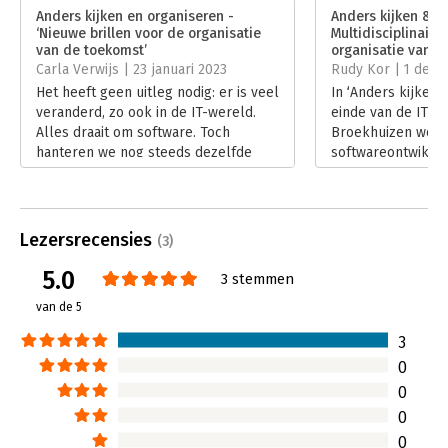
Verschijningsdatum:
28-10-2022
organiseer je dat dan? Hoe kom je van A naar B?’ komen
Anders kijken en organiseren -
Anders kijken & o
uitgebreid aan de orde in dit boek, waarin wordt ingegaan op
‘Nieuwe brillen voor de organisatie
Multidisciplinair k
Hoofdrubriek:
IT-management / ICT
,
wat de relevantie is van (impliciete) kennis, irrationaliteit in
van de toekomst’
organisatie van IT
Verandermanagement
organisaties, motivatie van professionals en de kunst van
Carla Verwijs | 23 januari 2023
Rudy Kor | 1 dec
leidinggeven aan professionals. Met veel voorbeelden uit de
Het heeft geen uitleg nodig: er is veel
In ‘Anders kijken 
praktijk en inzichten uit kennismanagement en veranderkunde.
veranderd, zo ook in de IT-wereld.
einde van de IT-af
Alles draait om software. Toch
Broekhuizen word
hanteren we nog steeds dezelfde
softwareontwikke
oude modellen en opereert de
onvoorspelbaarde
organisatie inefficiënt door silo’s.
bijvoorbeeld het
Hoog tijd om anders naar de
huis en vooral hoe
organisatie en professionals te
organiseren.
Lezersrecensies
(3)
kijken. Zo begint het betoog van Cor
Lees verder
Broekhuizen in ‘Anders kijken en
5.0
3 stemmen
organiseren’. Ik ben benieuwd hoe de
van de 5
moderne IT-afdeling à la Broekhuizen
er uitziet.
3
Lees verder
0
0
0
0