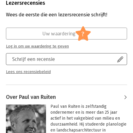
Uitgever:
Bureau Om
Lezersrecensies
Druk:
1
Verschijningsdatum:
18-10-2024
Wees de eerste die een lezersrecensie schrijft!
Hoofdrubriek:
Algemeen management
?
Uw waardering
Log in om uw waardering te geven
Schrijf een recensie
Lees ons recensiebeleid
Over Paul van Ruiten
Paul van Ruiten is zelfstandig 
ondernemer en is meer dan 25 jaar 
actief in het vakgebied van milieu en 
duurzaamheid. Hij studeerde planologie 
en landschapsarchitectuur in 