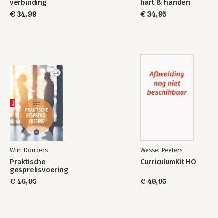
verbinding
hart & handen
Bekijk alle boeken
€ 34,99
€ 34,95
Wim Donders
Wessel Peeters
Praktische
CurriculumKit HO
gespreksvoering
€ 46,95
€ 49,95