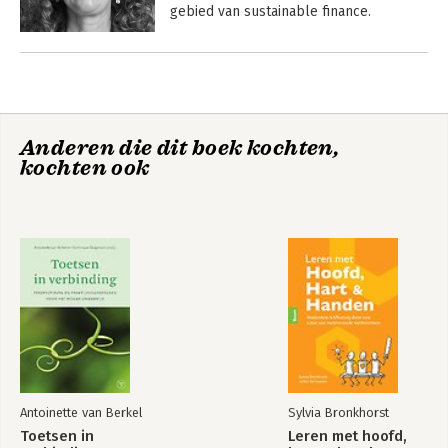
gebied van sustainable finance. 

Bekijk alle boeken
 ‘Samen ervoor gaan tot het klopt’ is 
Andere boeken door Hanneke Oude
haar motto, bij zowel het begeleiden 
Elberink-Schieving
van (toekomstige) financials in hun 
duurzame carrière als van organisaties 
in het verduurzamen van hun 
Anderen die dit boek kochten,
bedrijfsvoering.
kochten ook
Impactvol
ondernemen in de
praktijk
Antoinette van Berkel
Sylvia Bronkhorst
Toetsen in
Leren met hoofd,