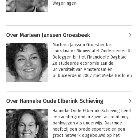
Wageningen. 

 Paul bekleedde verschillende 
Andere boeken door Paul van
directeursposities bij onder andere 
Ruiten
Royal HaskoningDHV, TNO en DCMR 
Milieudienst Rijnmond. Met Annick 
Over Marleen Janssen Groesbeek
Schmeddes verzorgt hij de training 
Marleen Janssen Groesbeek is 
Sustainable MBA in One Day.
coördinator Nieuwstafel Ondernemen & 
Beleggen bij Het Financieele Dagblad. 
Ze studeerde economie aan de 
Universiteit van Amsterdam en 
publiceerde in 2007 met Mieke Bello en 
Peter de Bruin een boek over 
leiderschap, 'Wie is de baas?' Daarnaast 
heeft ze diverse boeken op haar naam 
Over Hanneke Oude Elberink-Schieving
staan over maatschappelijk 
verantwoord ondernemen.
Impactvol
Hanneke Oude Elberink-Schieving heeft 
ondernemen in de
een achtergrond in zowel accountancy, 
praktijk
bankwezen als onderwijs. Daarmee 
heeft zij een brede expertise en een 
groot netwerk opgebouwd op het 