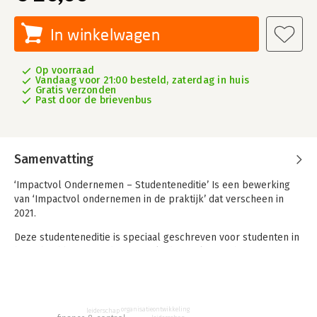
In winkelwagen
Op voorraad
Vandaag voor 21:00 besteld, zaterdag in huis
Gratis verzonden
Past door de brievenbus
Samenvatting
‘Impactvol Ondernemen – Studenteneditie’ Is een bewerking
van ‘Impactvol ondernemen in de praktijk’ dat verscheen in
2021.
Deze studenteneditie is speciaal geschreven voor studenten in
het mbo, hbo en wo die een opleiding volgen in het
economisch domein, zoals HRM, marketing, en finance &
control. Het boek geeft een unieke kijk op duurzaam
ondernemen, met opdrachten die kritisch denken stimuleren
en aansluiten bij moderne onderwijsmethoden.
organisatieontwikkeling
leiderschap