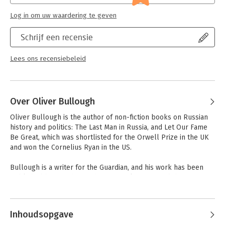
Log in om uw waardering te geven
Schrijf een recensie
Lees ons recensiebeleid
Over Oliver Bullough
Oliver Bullough is the author of non-fiction books on Russian 
history and politics: The Last Man in Russia, and Let Our Fame 
Be Great, which was shortlisted for the Orwell Prize in the UK 
and won the Cornelius Ryan in the US.

Bullough is a writer for the Guardian, and his work has been 
published by British GQ, The New York Times, and the BBC. He 
lives in London.
Andere boeken door Oliver
Bullough
Inhoudsopgave