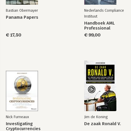
Dankwoord 387
Noten 389
Bastian Obermayer
Nederlands Compliance
Register 403
Instituut
Panama Papers
Handboek AML
Moneyland
Dirty money
Professional
€ 17,50
€ 99,00
Bekijk alle boeken
Nick Furneaux
Jim de Koning
Investigating
De zaak Ronald V.
Cryptocurrencies