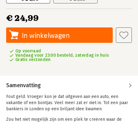
€ 24,99
In winkelwagen
Op voorraad
Vandaag voor 23:00 besteld, zaterdag in huis
Gratis verzonden
Samenvatting
Fout geld. Vroeger kon je dat uitgeven aan een auto, een
vakantie of een bontjas. Veel meer zat er niet in. Tot een paar
bankiers in Londen op een briljant idee kwamen.
Zou het niet mogelijk zijn om een plek te creëren waar de
belastingdienst je kapitaal nooit zou kunnen vinden? Neem
bijvoorbeeld het Kanaaleiland Jersey, waar je al je geld kunt
verstoppen in een mooie trust. Of denk eens aan Nevis, een