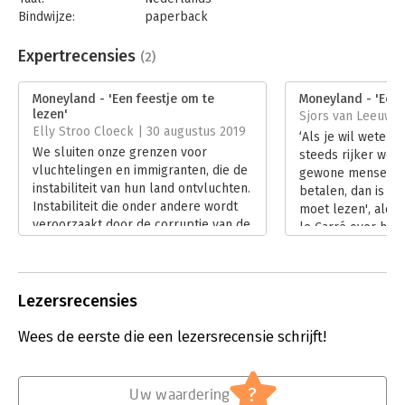
Bindwijze:
paperback
Aantal pagina's:
424
Uitgever:
Thomas Rap
Expertrecensies
(2)
Druk:
1
Verschijningsdatum:
28-2-2019
Moneyland - 'Een feestje om te
Moneyland - 'Een 
lezen'
Sjors van Leeuwen 
Hoofdrubriek:
Mens en maatschappij
Elly Stroo Cloeck | 30 augustus 2019
‘Als je wil weten 
We sluiten onze grenzen voor
steeds rijker wor
vluchtelingen en immigranten, die de
gewone mensen no
instabiliteit van hun land ontvluchten.
betalen, dan is di
Instabiliteit die onder andere wordt
moet lezen', aldus
veroorzaakt door de corruptie van de
le Carré over he
heersende elite die hun landen
van onderzoeksjou
leegroven.
Bullough.
Lees verder
Lees verder
Lezersrecensies
Wees de eerste die een lezersrecensie schrijft!
?
Uw waardering