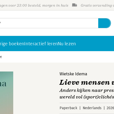
gen voor 23:00 besteld, morgen in huis
Gratis verzending
rige boeken
Interactief leren
Nu lezen
et
Wietske Idema
Lieve mensen 
Anders kijken naar pres
wereld vol (sport)clichés
Paperback
Nederlands
202