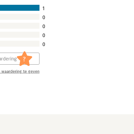
1
0
0
0
0
?
rdering
 waardering te geven