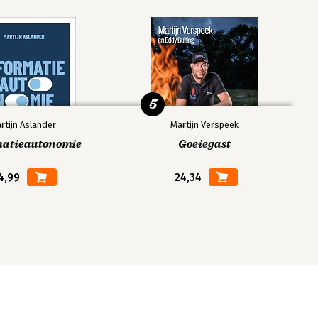
5
rtijn Aslander
Martijn Verspeek
matieautonomie
Goeiegast
4,99
24,34