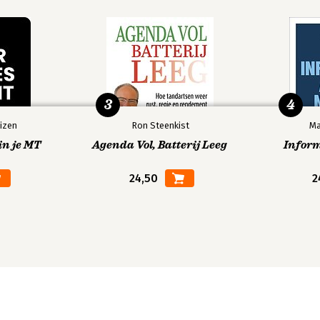
3
4
izen
Ron Steenkist
Ma
in je MT
Agenda Vol, Batterij Leeg
Infor
24,50
2