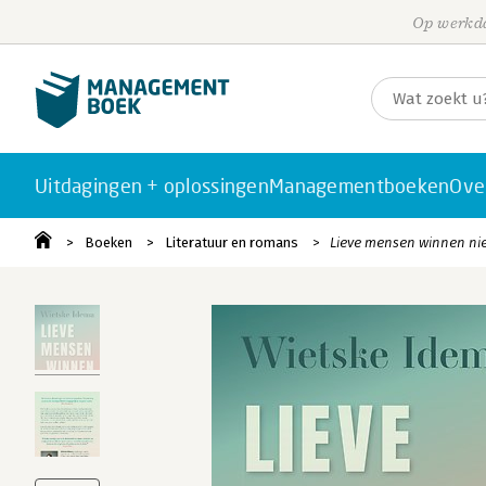
Op werkda
Uitdagingen + oplossingen
Managementboeken
Ove
Boeken
Literatuur en romans
Lieve mensen winnen ni