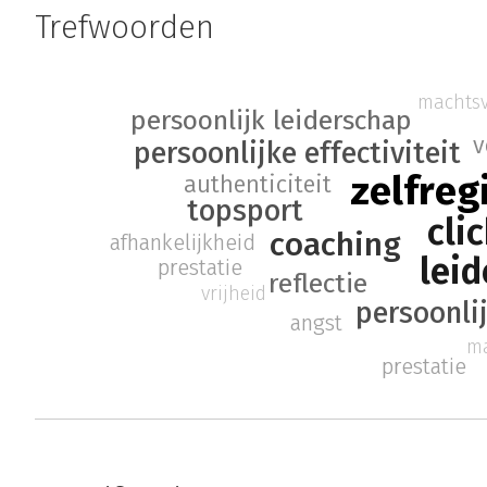
Trefwoorden
machts
persoonlijk leiderschap
v
persoonlijke effectiviteit
zelfreg
authenticiteit
topsport
cli
coaching
afhankelijkheid
lei
prestatie
reflectie
vrijheid
persoonli
angst
ma
prestatie