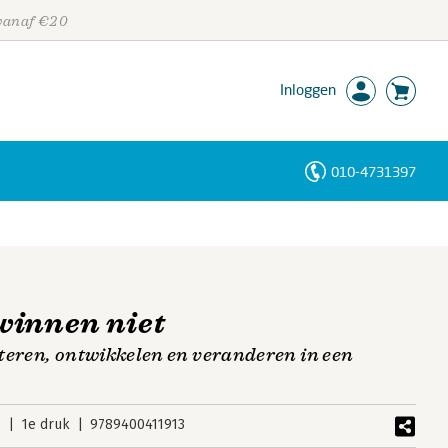
 vanaf €20
Inloggen
010-4731397
Personen
Trefwoorden
winnen niet
teren, ontwikkelen en veranderen in een
6
1e druk
9789400411913