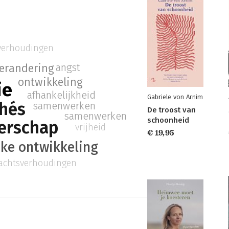
verhoudingen
angst
erandering
ontwikkeling
ie
afhankelijkheid
Gabriele von Arnim
chés
samenwerken
De troost van
samenwerken
schoonheid
derschap
vrijheid
€ 19,95
jke ontwikkeling
chtsverhoudingen