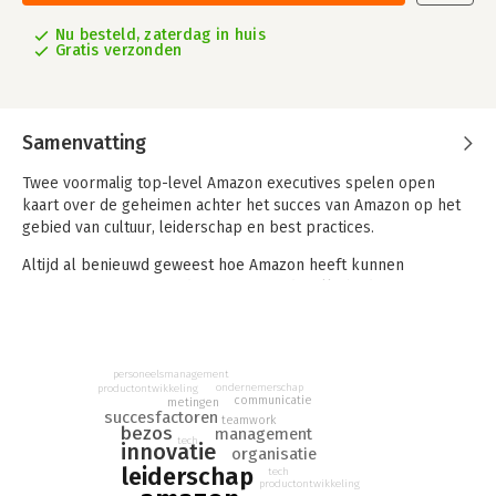
Nu besteld, zaterdag in huis
Gratis verzonden
Samenvatting
Twee voormalig top-level Amazon executives spelen open
kaart over de geheimen achter het succes van Amazon op het
gebied van cultuur, leiderschap en best practices.
Altijd al benieuwd geweest hoe Amazon heeft kunnen
uitgroeien tot een van de meest waardevolle bedrijven van
deze tijd? Voormalig top executives Bryar en Carr geven in
Working Backwards voor het eerst een kijkje achter de
schermen van dit spraakmakende bedrijf. Het resultaat is
zowel een praktische gids als het verhaal achter Amazon,
personeelsmanagement
ondernemerschap
productontwikkeling
waarin zij beschrijven wat het betekent om 'Amazoniaan' te zijn
communicatie
metingen
succesfactoren
en hoe het hun persoonlijke en professionele levens
teamwork
bezos
management
beïnvloed heeft.
tech
innovatie
organisatie
leiderschap
tech
Het succes van Amazon is niet bereikt door de genialiteit van
productontwikkeling