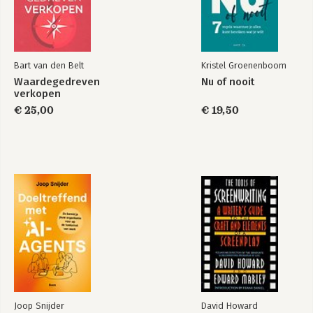
Bijlage A: Voorbeelden van interviews en feedback
Bijlage B: Voorbeelden van uitgangspunten en FAQ's
Bijlage C: Tijdlijn van de gebeurtenissen in dit boek
Bart van den Belt
Kristel Groenenboom
Dankwoord
Waardegedreven
Nu of nooit
Noten
verkopen
Register
€ 25,00
€ 19,50
Joop Snijder
David Howard