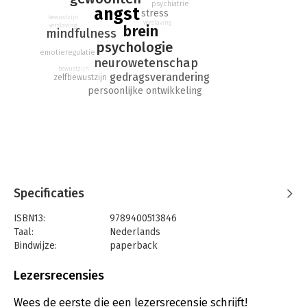
psychiatrie
angst
stress
bewustzijn
verslaving
verslaving
brein
mindfulness
psychologie
emotieregulatie
neurowetenschap
bewustzijn
gedragsverandering
zelfbewustzijn
persoonlijke ontwikkeling
Specificaties
ISBN13:
9789400513846
Taal:
Nederlands
Bindwijze:
paperback
Aantal pagina's:
320
Uitgever:
AW Bruna
Lezersrecensies
Druk:
1
Verschijningsdatum:
20-7-2021
Wees de eerste die een lezersrecensie schrijft!