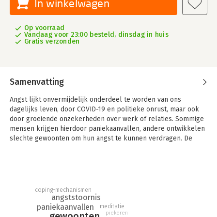
In winkelwagen
Op voorraad
Vandaag voor 23:00 besteld, dinsdag in huis
Gratis verzonden
Samenvatting
Angst lijkt onvermijdelijk onderdeel te worden van ons
dagelijks leven, door COVID-19 en politieke onrust, maar ook
door groeiende onzekerheden over werk of relaties. Sommige
mensen krijgen hierdoor paniekaanvallen, andere ontwikkelen
slechte gewoonten om hun angst te kunnen verdragen. De
vraag is: welke angsten zitten er in jouw gedrag verstopt? En
wat kun je eraan doen?
In dit handboek laat dr. Judson Brewer zien hoe angst ons
leven stuurt en geeft hij handvatten om de regie terug te
coping-mechanismen
pakken. Hij vat meer dan twintig jaar onderzoek samen in
angststoornis
simpele en praktische stappen, zodat iedereen vandaag nog
paniekaanvallen
meditatie
kan beginnen met zorgeloos leven.
piekeren
gewoonten