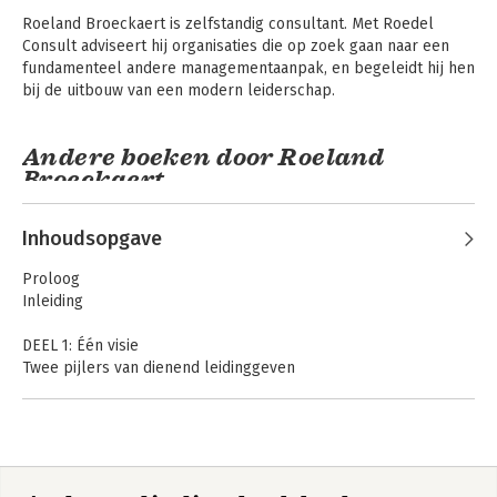
Roeland Broeckaert is zelfstandig consultant. Met Roedel 
Consult adviseert hij organisaties die op zoek gaan naar een 
fundamenteel andere managementaanpak, en begeleidt hij hen 
bij de uitbouw van een modern leiderschap.
Andere boeken door Roeland
Broeckaert
Inhoudsopgave
Proloog
Inleiding
DEEL 1: Één visie
Twee pijlers van dienend leidinggeven
1. De meetlat
2. De ondersteuning
Drie posities als leidinggevende
Dienend
Respond!
leidinggeven -
1. De manager: focus op autonomie