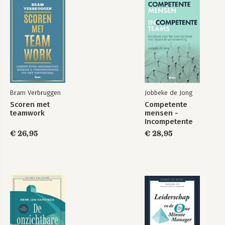
Epiloog
Dankwoord
Literatuur
Leiders over Dienend leidinggeven
Bram Verbruggen
Jobbeke de Jong
Scoren met
Competente
teamwork
mensen -
Incompetente
teams
€ 26,95
€ 28,95