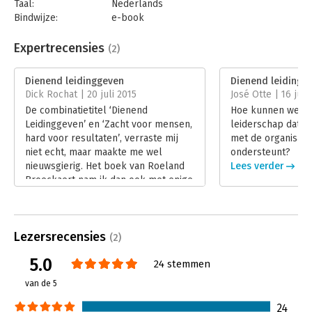
Taal:
Nederlands
leiderschap. Dit boek biedt daar fantastische praktische
Bindwijze:
e-book
handvatten voor aan.' - Dirk-Jan de Bruijn, directeur De
Beveiliging:
watermerk
Innovatiecentrale
Bestandsformaat:
epub
Expertrecensies
(2)
Aantal pagina's:
184
Uitgever:
LannooCampus
Dienend leidinggeven
Dienend leidingg
Druk:
1
Dick Rochat | 20 juli 2015
José Otte | 16 juni
Verschijningsdatum:
29-10-2016
De combinatietitel ‘Dienend
Hoe kunnen we aa
Leidinggeven’ en ‘Zacht voor mensen,
leiderschap dat a
Hoofdrubriek:
Leiderschap
hard voor resultaten’, verraste mij
met de organisati
niet echt, maar maakte me wel
ondersteunt?
nieuwsgierig. Het boek van Roeland
Lees verder
Broeckaert nam ik dan ook met enige
scepsis ter hand.
Lees verder
Lezersrecensies
(2)
5.0
24 stemmen
van de 5
24