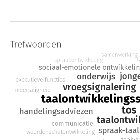
Trefwoorden
samenwerking
g
spraakontwikkeling
sociaal-emotionele ontwikkeli
jong
onderwijs
executieve functies
vroegsignalering
meertaligheid
taalontwikkelings
tos
handelingsadviezen
taalontwi
communicatie
spraak-taa
woordenschatontwikkeling
taalva