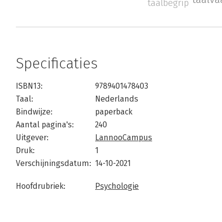
taalbegrip
Specificaties
ISBN13:
9789401478403
Taal:
Nederlands
Bindwijze:
paperback
Aantal pagina's:
240
Uitgever:
LannooCampus
Druk:
1
Verschijningsdatum:
14-10-2021
Hoofdrubriek:
Psychologie