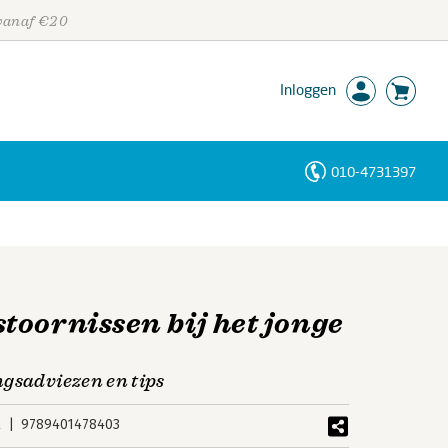
 vanaf €20
Inloggen
010-4731397
Personen
Trefwoorden
toornissen bij het jonge
ngsadviezen en tips
k
9789401478403