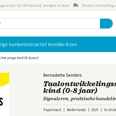
gen voor 23:00 besteld, morgen in huis
Gratis verzending
rige boeken
Interactief leren
Nu lezen
 het jonge kind (0-8 jaar)
Bernadette Sanders
Taalontwikkelingss
kind (0-8 jaar)
Signaleren, praktische handeli
Paperback
Nederlands
2021
1e dru