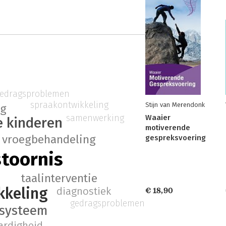
edragsproblemen
spraakontwikkeling
Stijn van Merendonk
ng
samenwerking
Waaier
e kinderen
motiverende
vroegbehandeling
gespreksvoering
stoornis
taalinterventie
kkeling
diagnostiek
€ 18,90
gedragsproblemen
lsysteem
ardigheid