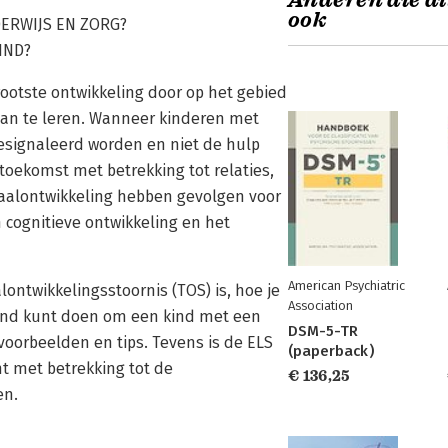
Anderen die di
ook
ERWIJS EN ZORG?
IND?
ootste ontwikkeling door op het gebied
 aan te leren. Wanneer kinderen met
gesignaleerd worden en niet de hulp
 toekomst met betrekking tot relaties,
taalontwikkeling hebben gevolgen voor
 cognitieve ontwikkeling en het
American Psychiatric
lontwikkelingsstoornis (TOS) is, hoe je
Association
kind kunt doen om een kind met een
DSM-5-TR
voorbeelden en tips. Tevens is de ELS
(paperback)
t met betrekking tot de
€ 136,25
en.