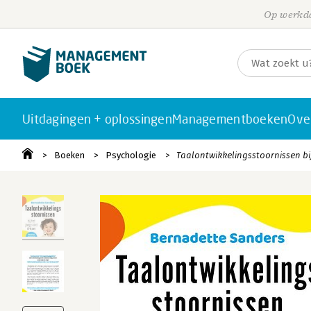
Op werkda
Uitdagingen + oplossingen
Managementboeken
Ove
Boeken
Psychologie
Taalontwikkelingsstoornissen bij