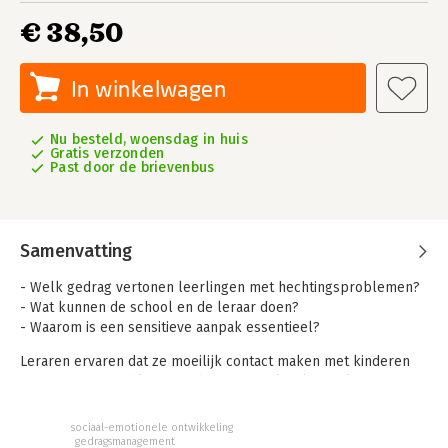
€ 38,50
In winkelwagen
Nu besteld, woensdag in huis
Gratis verzonden
Past door de brievenbus
Samenvatting
- Welk gedrag vertonen leerlingen met hechtingsproblemen?
- Wat kunnen de school en de leraar doen?
- Waarom is een sensitieve aanpak essentieel?
Leraren ervaren dat ze moeilijk contact maken met kinderen
die hechtingsproblemen hebben. Deze leerlingen komen
lastig tot leren en hun gedrag is vaak moeilijk te corrigeren.
Straffen en belonen lijken niet te werken, deze leerlingen
sociaal-emotionele ontwikkeling
kunnen nauwelijks aan de gestelde eisen voldoen.
gedragsmanagement