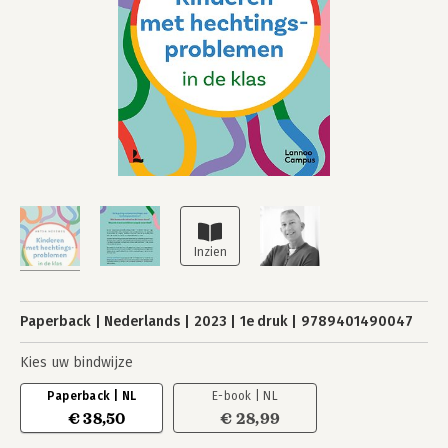
Paperback
Nederlands
2023
1e druk
9789401490047
Kies uw bindwijze
Paperback | NL
E-book | NL
€ 38,50
€ 28,99