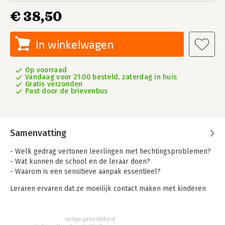
€ 38,50
In winkelwagen
Op voorraad
Vandaag voor 21:00 besteld, zaterdag in huis
Gratis verzonden
Past door de brievenbus
Samenvatting
- Welk gedrag vertonen leerlingen met hechtingsproblemen?
- Wat kunnen de school en de leraar doen?
- Waarom is een sensitieve aanpak essentieel?
Leraren ervaren dat ze moeilijk contact maken met kinderen
die hechtingsproblemen hebben. Deze leerlingen komen
lastig tot leren en hun gedrag is vaak moeilijk te corrigeren.
Straffen en belonen lijken niet te werken, deze leerlingen
veilige gehechtheid