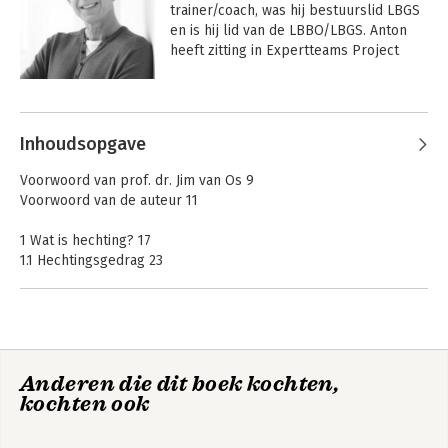
trainer/coach, was hij bestuurslid LBGS 
en is hij lid van de LBBO/LBGS. Anton 
heeft zitting in Expertteams Project 
Leer-Kracht en Kenniscentrum Kinder- 
en Jeugdpsychiatrie (KC KJP). Daarnaast 
Andere boeken door Anton Horeweg
is hij veelgevraagd spreker op scholen 
en congressen. 

Inhoudsopgave
 Hij is auteur van de website 
Voorwoord van prof. dr. Jim van Os 9
www.gedragsproblemenindeklas.nl.
Voorwoord van de auteur 11
1 Wat is hechting? 17
1.1 Hechtingsgedrag 23
1.2 Verwaarlozing en de gevolgen 28
1.3 Intern werkmodel 29
1.4 Serve and return 35
1.6 Objectpermanentie en objectconstantie 39
1.7 Mentaliseren 41
Gedragsproblemen
Traumasensitief
Anderen die dit boek kochten,
1.8 Hechtingsmodel van Bakker-van Zeil 43
in de klas in het
werken met het
kochten ook
voortgezet
1.9 Het verschil tussen trauma en hechting 49
jonge kind
onderwijs
2 Waarom hechten we? 53