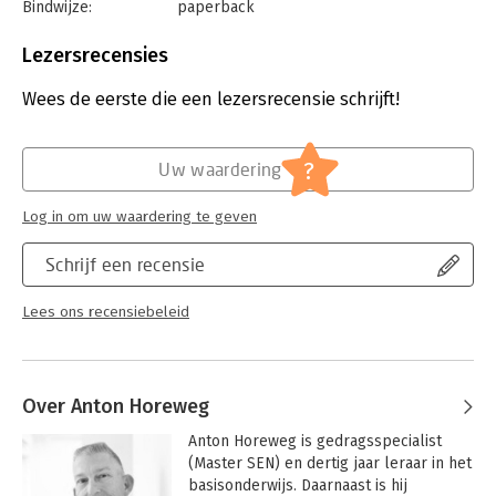
Bindwijze:
paperback
Aantal pagina's:
320
Uitgever:
LannooCampus
Lezersrecensies
Druk:
1
Verschijningsdatum:
10-5-2023
Wees de eerste die een lezersrecensie schrijft!
Hoofdrubriek:
Psychologie
?
Uw waardering
Log in om uw waardering te geven
Schrijf een recensie
Lees ons recensiebeleid
Over Anton Horeweg
Anton Horeweg is gedragsspecialist 
(Master SEN) en dertig jaar leraar in het 
basisonderwijs. Daarnaast is hij 