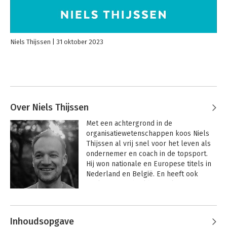
Niels Thijssen
31 oktober 2023
Over Niels Thijssen
Met een achtergrond in de 
organisatiewetenschappen koos Niels 
Thijssen al vrij snel voor het leven als 
ondernemer en coach in de topsport. 
Hij won nationale en Europese titels in 
Nederland en België. En heeft ook 
finales niet gehaald of verloren. Status 
en angst hebben bij Niels jarenlang 
gewonnen, intuïtie en wijsheid verloren. 
Nu is hij waar hij wil zijn en helpt hij met 
Inhoudsopgave
zijn unieke overtuiging anderen met het 