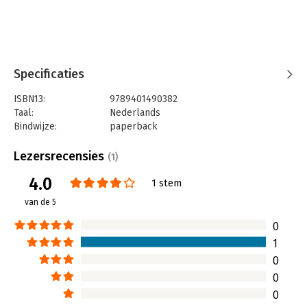
Specificaties
ISBN13:
9789401490382
Taal:
Nederlands
Bindwijze:
paperback
Aantal pagina's:
200
Uitgever:
LannooCampus
Lezersrecensies
(1)
Druk:
1
4.0
Verschijningsdatum:
25-10-2023
1 stem
van de 5
Hoofdrubriek:
Persoonlijke effectiviteit
,
Psychologie
0
1
0
0
0