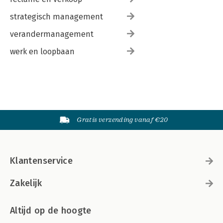
Kwetsbaarheid 187
Vertrouwen 188
strategisch management
En toen was er een boek 189
Dankbaar 190
verandermanagement
werk en loopbaan
Gratis verzending vanaf €20
Klantenservice
Zakelijk
Altijd op de hoogte