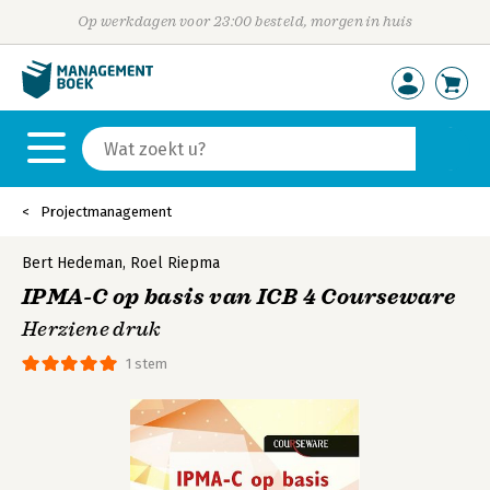
Op werkdagen voor 23:00 besteld, morgen in huis
Projectmanagement
Bert Hedeman
,
Roel Riepma
IPMA-C op basis van ICB 4 Courseware
Herziene druk
1 stem