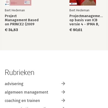
Bert Hedeman
Bert Hedeman
Project
Projectmanagement
Management Based
op basis van ICB
on PRINCE2 (2009
versie 4 - IPMA B,
Edition)
IPMA C, IPMA D,
€ 34,83
€ 80,61
IPMA PMO
Rubrieken
advisering
algemeen management
coaching en trainen