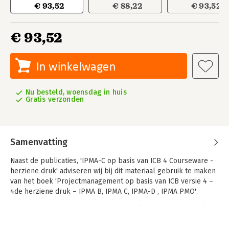
€ 93,52
€ 88,22
€ 93,52
€ 93,52
In winkelwagen
Nu besteld, woensdag in huis
Gratis verzonden
Samenvatting
Naast de publicaties, 'IPMA-C op basis van ICB 4 Courseware -
herziene druk' adviseren wij bij dit materiaal gebruik te maken
van het boek 'Projectmanagement op basis van ICB versie 4 –
4de herziene druk – IPMA B, IPMA C, IPMA-D , IPMA PMO'.
De inhoud is gebaseerd op de Individual Competence Baseline
version 4 (ICB4) van de International Project Management