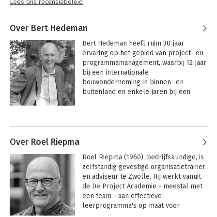
Lees ons recensiebeleid
Over Bert Hedeman
Bert Hedeman heeft ruim 30 jaar 
ervaring op het gebied van project- en 
programmamanagement, waarbij 12 jaar 
bij een internationale 
bouwonderneming in binnen- en 
buitenland en enkele jaren bij een 
internationaal ingenieursbureau. Bert 
was tevens meer dan 12 jaar verbonden 
Andere boeken door Bert Hedeman
aan de universiteit als hoofddocent in 
project- en programmamanagement. 

Over Roel Riepma
Bert is vanaf het begin betrokken bij de 
Roel Riepma (1960), bedrijfskundige, is 
IPMA-certificering in Nederland. In de 
zelfstandig gevestigd organisatietrainer 
afgelopen jaren heeft Bert 
en adviseur te Zwolle. Hij werkt vanuit 
verschillende boeken geschreven over 
de De Project Academie - meestal met 
project- en programmamanagement 
een team - aan effectieve 
(o.a. IPMA, Agile, PRINCE2, MSP).
leerprogramma's op maat voor 
organisaties die het projectmatig 