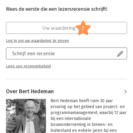
Druk:
1
Verschijningsdatum:
4-7-2022
Wees de eerste die een lezersrecensie schrijft!
Hoofdrubriek:
Projectmanagement
Serie:
Best practice
?
Uw waardering
Log in om uw waardering te geven
Schrijf een recensie
Lees ons recensiebeleid
Over Bert Hedeman
Bert Hedeman heeft ruim 30 jaar 
ervaring op het gebied van project- en 
programmamanagement, waarbij 12 jaar 
bij een internationale 
bouwonderneming in binnen- en 
buitenland en enkele jaren bij een 