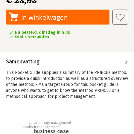
€ 23,93
In winkelwagen
Nu besteld, dinsdag in huis
Gratis verzonden
Samenvatting
This Pocket Guide supplies a summary of the PRINCE2 method,
to provide a quick introduction as well as a structured overview
of the method; - Main target Group for this pocket guide is
anyone who wants to get to know the method PRINCE2 or a
methodical approach for project management.
The book is also very useful for members of a project
management team on a project using the PRINCE2 method.
Furthermore this pocket guide can be used as literature for
veranderingsmanagement
the preparation of the PRINCE2® 6th Edition Foundation exam:
kwaliteitsmanagement
- This pocket guide is based on PRINCE2® 6th Edition
business case