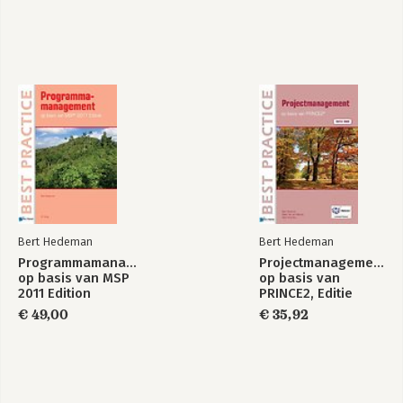
Appendix A Outline product descriptions management
products 119
Bekijk alle boeken
Appendix B Roles and responsibilities 133
Appendix C Example product-based planning 141
Appendix D Glossary 145
About the authors 157
Bert Hedeman
Bert Hedeman
Programmamanagement
Projectmanagement
op basis van MSP
op basis van
2011 Edition
PRINCE2, Editie
2009
€ 49,00
€ 35,92