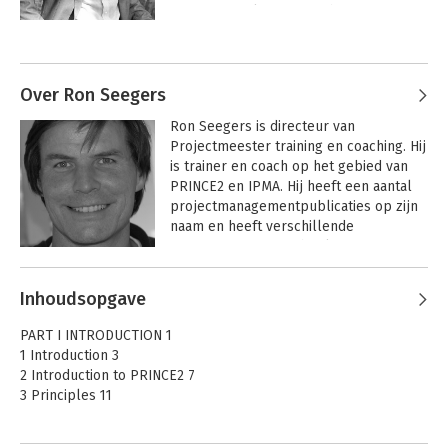
internationaal ingenieursbureau. Bert 
was tevens meer dan 12 jaar verbonden 
Andere boeken door Bert Hedeman
aan de universiteit als hoofddocent in 
project- en programmamanagement. 

Over Ron Seegers
Bert is vanaf het begin betrokken bij de 
Ron Seegers is directeur van 
IPMA-certificering in Nederland. In de 
Projectmeester training en coaching. Hij 
afgelopen jaren heeft Bert 
is trainer en coach op het gebied van 
verschillende boeken geschreven over 
PRINCE2 en IPMA. Hij heeft een aantal 
project- en programmamanagement 
projectmanagementpublicaties op zijn 
(o.a. IPMA, Agile, PRINCE2, MSP).
naam en heeft verschillende 
projectmanagementboeken mogen 
reviewen. Na enkele jaren als 
Andere boeken door Ron Seegers
projectmanager te hebben gewerkt, 
Inhoudsopgave
heeft Ron Seegers veel organisaties en 
Projectmanagement
PRINCE2® 7 Project
op basis van ICB4
Management
individuen begeleid bij projectmatig 
PART I INTRODUCTION 1
werken. Hij heeft daarbij ervaren dat 
1 Introduction 3
gedrag essentieel is voor het succes 
2 Introduction to PRINCE2 7
van elk project.
3 Principles 11
PART II THEMES 15