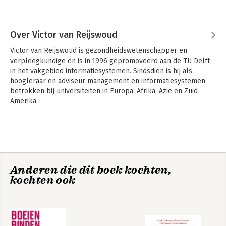
Andere boeken door Vera Molenaar
Over Victor van Reijswoud
Victor van Reijswoud is gezondheidswetenschapper en 
verpleegkundige en is in 1996 gepromoveerd aan de TU Delft 
in het vakgebied informatiesystemen. Sindsdien is hij als 
hoogleraar en adviseur management en informatiesystemen 
betrokken bij universiteiten in Europa, Afrika, Azië en Zuid-
Amerika.
Digibeter - Data,
Digibeter - Data,
processen en
processen en
systemen in de
systemen in de
zorg
zorg
Anderen die dit boek kochten,
kochten ook
Bekijk alle boeken