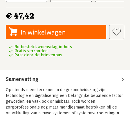
€ 47,42
In winkelwagen
Nu besteld, woensdag in huis
Gratis verzonden
Past door de brievenbus
Samenvatting
Op steeds meer terreinen in de gezondheidszorg zijn
technologie en digitalisering een belangrijke bepalende factor
geworden, en vaak ook onmisbaar. Toch worden
zorgprofessionals nog maar mondjesmaat betrokken bij de
ontwikkeling van nieuwe systemen of systeemverbeteringen.
De auteurs van dit boek houden een pleidooi voor het
betrokken zijn van de zorgprofessionals in het hele traject van