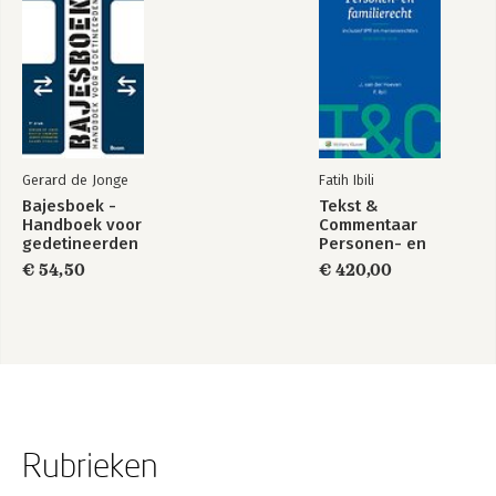
Gerard de Jonge
Fatih Ibili
Bajesboek -
Tekst &
Handboek voor
Commentaar
gedetineerden
Personen- en
Familierecht
€ 54,50
€ 420,00
Rubrieken