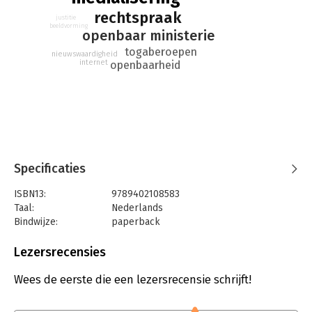
rechtspraak
justitie
beeldvorming
openbaar ministerie
togaberoepen
nieuwswaardigheid
internet
openbaarheid
Specificaties
ISBN13:
9789402108583
Taal:
Nederlands
Bindwijze:
paperback
Aantal pagina's:
134
Uitgever:
Brave New Books
Lezersrecensies
Druk:
1
Verschijningsdatum:
3-10-2013
Wees de eerste die een lezersrecensie schrijft!
Hoofdrubriek:
Juridisch