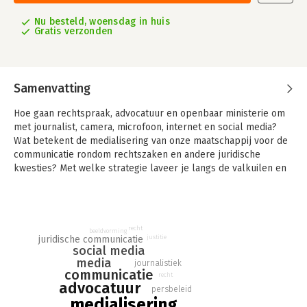
Nu besteld, woensdag in huis
Gratis verzonden
Samenvatting
Hoe gaan rechtspraak, advocatuur en openbaar ministerie om
met journalist, camera, microfoon, internet en social media?
Wat betekent de medialisering van onze maatschappij voor de
communicatie rondom rechtszaken en andere juridische
kwesties? Met welke strategie laveer je langs de valkuilen en
benut je de kansen van de voortschrijdende openbaarheid? In
'De Togakamer' worden deze kwesties op heldere en
inzichtelijke wijze behandeld.
recht
beeldvorming
justitie
juridische communicatie
social media
media
journalistiek
communicatie
recht
advocatuur
persbeleid
medialisering