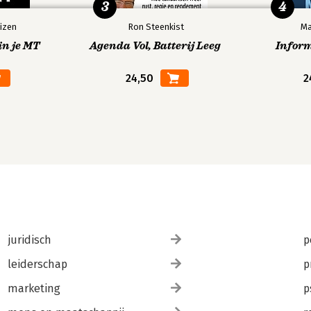
3
4
izen
Ron Steenkist
Ma
in je MT
Agenda Vol, Batterij Leeg
Infor
24,50
2
juridisch
p
leiderschap
p
marketing
p