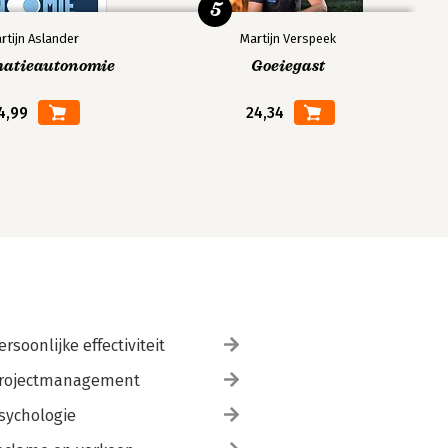
5
rtijn Aslander
Martijn Verspeek
matieautonomie
Goeiegast
4,99
24,34
ersoonlijke effectiviteit
rojectmanagement
sychologie