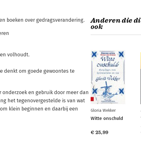
Anderen die di
s en boeken over gedragsverandering.
ook
eren
ken volhoudt.
an je denkt om goede gewoontes te
ar onderzoek en gebruik door meer dan
ing het tegenovergestelde is van wat
r om klein beginnen en daarbij een
Gloria Wekker
Witte onschuld
€ 25,99