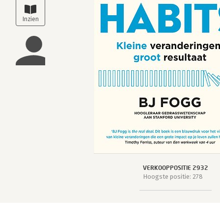
VERKOOPPOSITIE 2932
Hoogste positie: 278