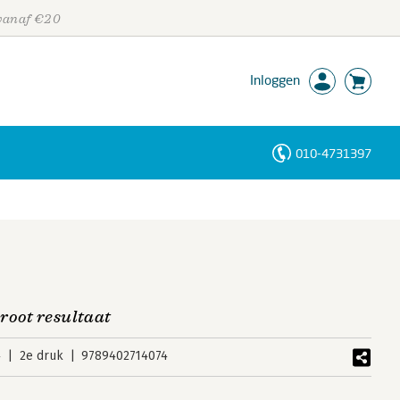
 vanaf €20
Inloggen
010-4731397
Personen
Trefwoorden
root resultaat
4
2e druk
9789402714074