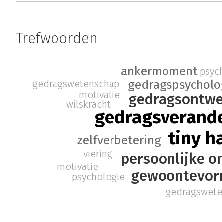
Trefwoorden
ankermoment
psyc
gedragspsycholo
gedragswetenschap
motivatie
gedragsontw
wilskracht
gedragsverand
tiny h
zelfverbetering
viering
persoonlijke o
motivatie
gewoontevor
psychologie
gedragswet