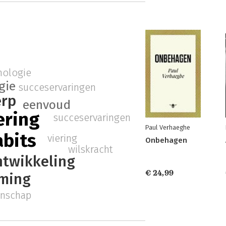
hologie
gie
succeservaringen
erp
eenvoud
ering
succeservaringen
Paul Verhaeghe
abits
viering
Onbehagen
wilskracht
ntwikkeling
€ 24,99
ming
enschap