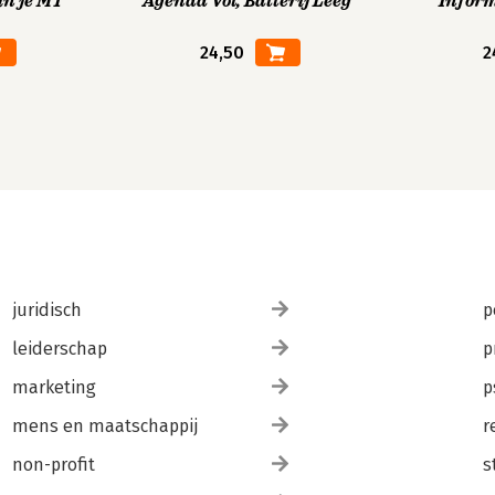
in je MT
Agenda Vol, Batterij Leeg
Infor
24,50
2
juridisch
p
leiderschap
p
marketing
p
mens en maatschappij
r
non-profit
s