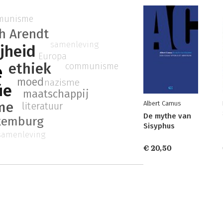
munisme
h Arendt
samenleving
ijheid
Europa
ethiek
communisme
e
moed
nazisme
ie
maatschappij
me
Albert Camus
literatuur
De mythe van
xemburg
Sisyphus
samenleving
€ 20,50