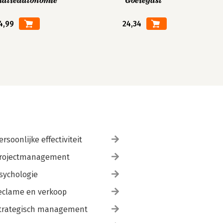
matieautonomie
Goeiegast
4,99
24,34
ersoonlijke effectiviteit
rojectmanagement
sychologie
eclame en verkoop
trategisch management