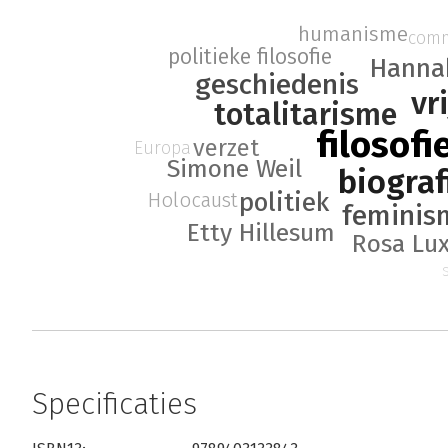
humanisme
com
politieke filosofie
Hanna
geschiedenis
vr
totalitarisme
filosofi
verzet
Europa
Simone Weil
biograf
politiek
Holocaust
feminis
Etty Hillesum
Rosa Lu
Specificaties