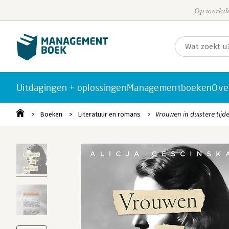
Op werkda
Uitdagingen + oplossingen
Managementboeken
Ove
Boeken
Literatuur en romans
Vrouwen in duistere tijd