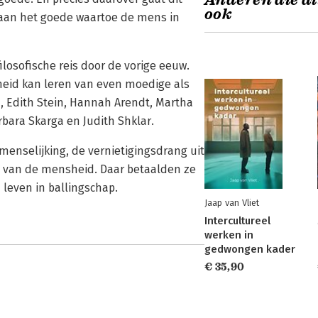
Anderen die di
ook
 aan het goede waartoe de mens in
losofische reis door de vorige eeuw.
sheid kan leren van even moedige als
 Edith Stein, Hannah Arendt, Martha
rbara Skarga en Judith Shklar.
menselijking, de vernietigingsdrang uit
en van de mensheid. Daar betaalden ze
 leven in ballingschap.
Jaap van Vliet
Intercultureel
werken in
gedwongen kader
€ 35,90