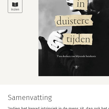
Samenvatting
‘Indien het kwaad intrinsiek in de mens zit, dan ook het