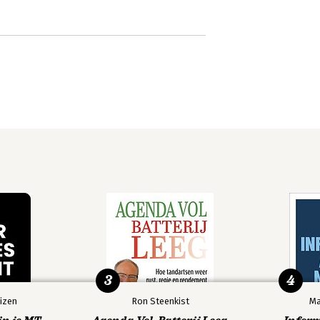
3
4
izen
Ron Steenkist
Ma