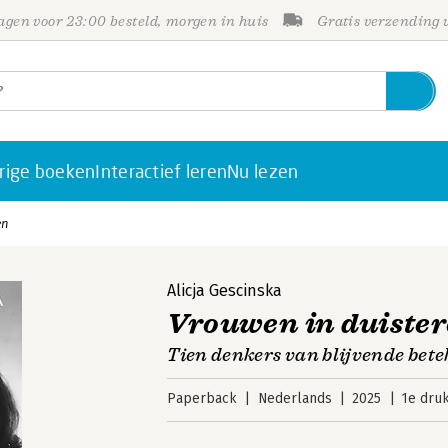
gen voor 23:00 besteld, morgen in huis
Gratis verzending
rige boeken
Interactief leren
Nu lezen
en
Alicja Gescinska
Vrouwen in duister
Tien denkers van blijvende bete
Paperback
Nederlands
2025
1e dru