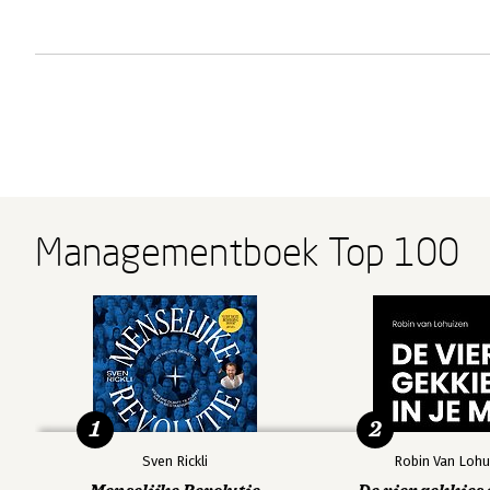
Managementboek Top 100
1
2
Sven Rickli
Robin Van Lohu