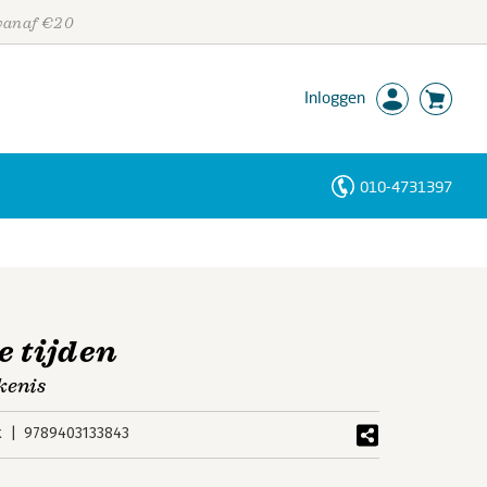
 vanaf €20
Inloggen
010-4731397
Personen
Trefwoorden
e tijden
kenis
k
9789403133843