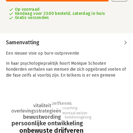
Op voorraad
Vandaag voor 23:00 besteld, zaterdag in huis
Gratis verzonden
Samenvatting
Een nieuwe visie op burn-outpreventie
In haar psychologiepraktijk hoort Monique Schouten
honderden verhalen van mensen die zich opgebrand voelen of
die fase zelfs al voorbij zijn. En telkens is er een gemene
deler: de manier waarop eenieder met zijn of haar leven en
werk omgaat. Zodra je je bewust wordt van de ideaalbeelden
die je onbewust nastreeft, heb je de sleutel in handen om uit
dat proces te komen. Want het zijn niet de omstandigheden die
zelfkennis
ons bepalen, maar de manier waarop wij met de
vitaliteit
coaching
overlevingsstrategieën
omstandigheden omgaan.
mentaal welzijn
bewustwording
betekenisgeving
Als je begrijpt wat jou drijft, wat jouw favoriete
persoonlijke ontwikkeling
overlevingsstrategie is, kun je zelf bepalen hoe jij met de
onbewuste drijfveren
omstandigheden omgaat. De opbrandfactor legt uit hoe onze