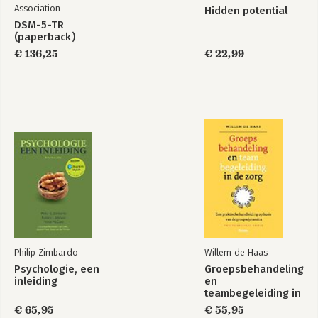
Association
Hidden potential
DSM-5-TR
(paperback)
€ 136,25
€ 22,99
Philip Zimbardo
Willem de Haas
Psychologie, een
Groepsbehandeling
inleiding
en
teambegeleiding in
de zorg
€ 65,95
€ 55,95