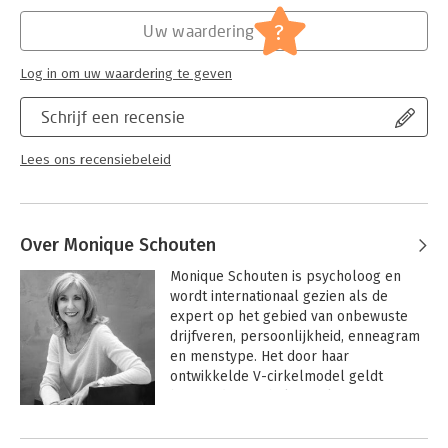
Hoofdrubriek:
Psychologie
?
Uw waardering
Log in om uw waardering te geven
Schrijf een recensie
Lees ons recensiebeleid
Over Monique Schouten
Monique Schouten is psycholoog en 
wordt internationaal gezien als de 
expert op het gebied van onbewuste 
drijfveren, persoonlijkheid, enneagram 
en menstype. Het door haar 
ontwikkelde V-cirkelmodel geldt 
binnen de psychologie als een 
gewaardeerd theoretisch kader dat 
Andere boeken door Monique
inzicht geeft in iemands onbewuste 