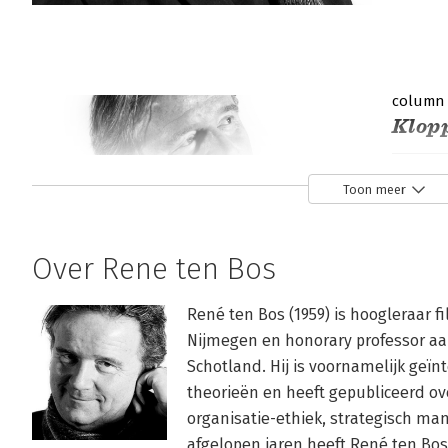
column
Klop
Rene ten
Toon meer
Over Rene ten Bos
René ten Bos (1959) is hoogleraar f
Nijmegen en honorary professor aan
Schotland. Hij is voornamelijk geï
theorieën en heeft gepubliceerd ov
organisatie-ethiek, strategisch ma
afgelopen jaren heeft René ten Bos