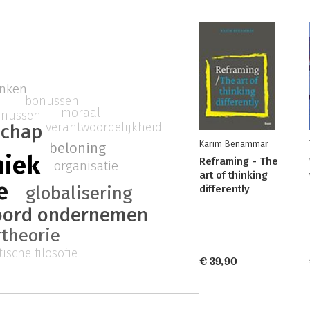
enken
bonussen
moraal
onussen
verantwoordelijkheid
schap
Karim Benammar
beloning
hiek
Reframing - The
organisatie
art of thinking
e
globalisering
differently
oord ondernemen
theorie
ische filosofie
€ 39,90