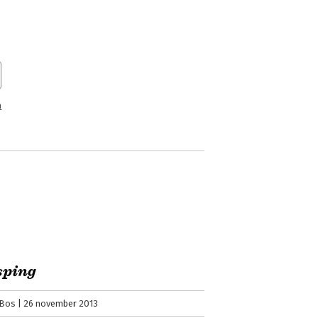
n
sping
 Bos
26 november 2013