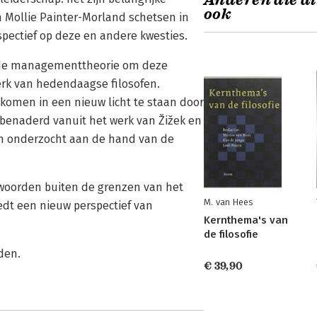
Anderen die di
ook
n Mollie Painter-Morland schetsen in
spectief op deze en andere kwesties.
it de managementtheorie om deze
erk van hedendaagse filosofen.
 komen in een nieuw licht te staan door
 benaderd vanuit het werk van Žižek en
h onderzocht aan de hand van de
twoorden buiten de grenzen van het
M. van Hees
edt een nieuw perspectief van
Kernthema's van
de filosofie
den.
€ 39,90