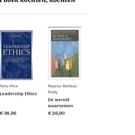
t boek kochten, kochten
Terry Price
Maurice Merleau-
Ponty
Leadership Ethics
De wereld
waarnemen
€ 38,96
€ 26,90