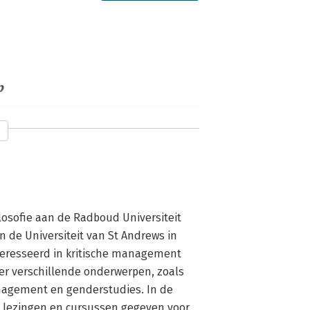
p
 Bos
12 juli 2013
Artikel lezen
ilosofie aan de Radboud Universiteit 
 de Universiteit van St Andrews in 
nteresseerd in kritische management 
er verschillende onderwerpen, zoals 
nagement en genderstudies. In de 
 lezingen en cursussen gegeven voor 