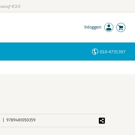
 vanaf €20
Inloggen
010-4731397
Personen
Trefwoorden
k
9789461050359