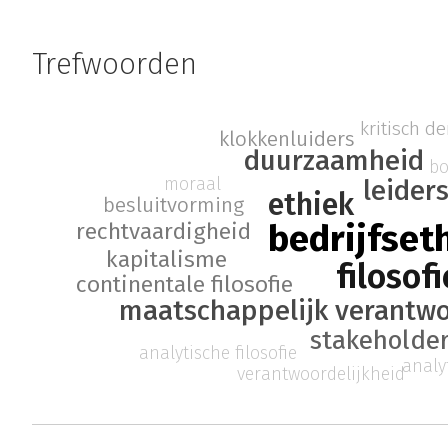
Trefwoorden
kritisch d
klokkenluiders
duurzaamheid
b
moraal
leider
ethiek
besluitvorming
bedrijfset
rechtvaardigheid
kapitalisme
filosofi
continentale filosofie
maatschappelijk verantw
stakeholder
analytische filosofie
analyt
verantwoordelijkheid