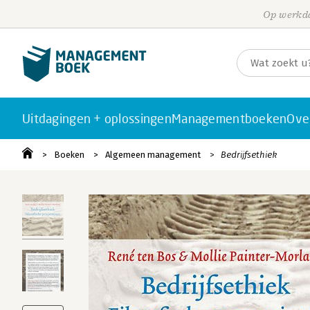
Op werkda
Uitdagingen + oplossingen
Managementboeken
Ove
Boeken
Algemeen management
Bedrijfsethiek