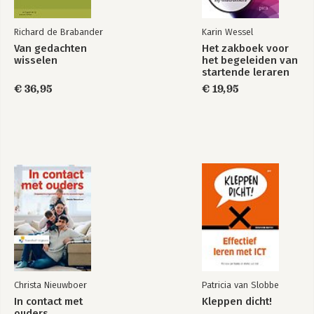
Richard de Brabander
Karin Wessel
Van gedachten
Het zakboek voor
wisselen
het begeleiden van
startende leraren
en zij-instromers
€ 36,95
€ 19,95
Christa Nieuwboer
Patricia van Slobbe
In contact met
Kleppen dicht!
ouders