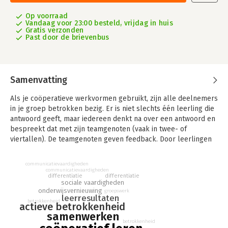
Op voorraad
Vandaag voor 23:00 besteld, vrijdag in huis
Gratis verzonden
Past door de brievenbus
Samenvatting
Als je coöperatieve werkvormen gebruikt, zijn alle deelnemers
in je groep betrokken bezig. Er is niet slechts één leerling die
antwoord geeft, maar iedereen denkt na over een antwoord en
bespreekt dat met zijn teamgenoten (vaak in twee- of
viertallen). De teamgenoten geven feedback. Door leerlingen
op deze manier te laten samenwerken, verbeteren hun
leerresultaten aanzienlijk, zo blijkt uit onderzoek.
communicatievaardigheden
communicatievaardigheden
differentiatie
Coöperatief Leren is iets anders dan samenwerken of
differentiatie
sociale vaardigheden
groepswerk. Bij ‘normaal’ groepswerk zie je vaak dat enkele
onderwijsvernieuwing
groepswerk
leerresultaten
teamleden de kar trekken en de rest achterover leunt. Dit
betrokkenheid
actieve betrokkenheid
bevordert de leerprestaties juist niet. Daarom bedacht dr.
samenwerken
Spencer Kagan een aantal coöperatieve werkvormen, waarin
betrokkenheid
de basisprincipes van goed coöperatief leren ingebouwd zijn: