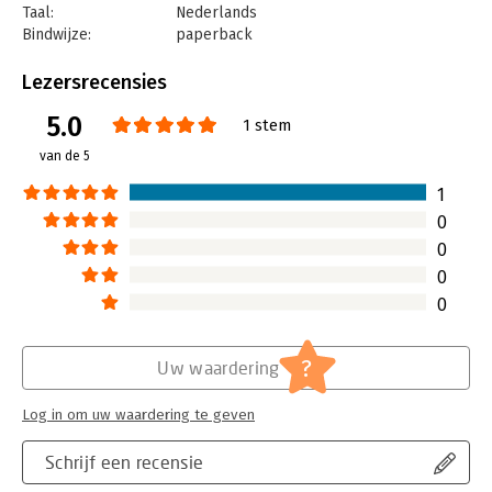
Taal:
Nederlands
Bindwijze:
paperback
Aantal pagina's:
224
Uitgever:
Uitgeverij Aspekt
Lezersrecensies
Druk:
1
5.0
Verschijningsdatum:
24-9-2016
1 stem
van de 5
Hoofdrubriek:
Strategisch management
1
0
0
0
0
?
Uw waardering
Log in om uw waardering te geven
Schrijf een recensie