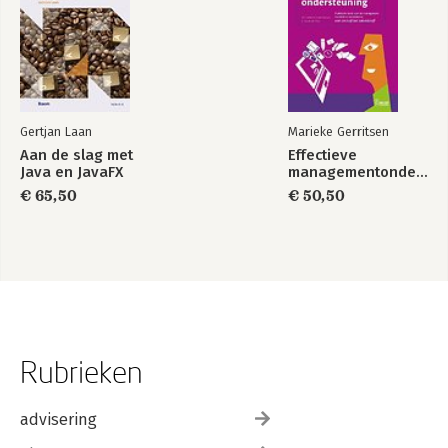
Het kan nog veel beter 164
Albert Jan Kruiter & Sandra Klokman
Conclusie 175
Albert-Jan Kruiter, Femmianne Bredewold & Marcel Ham
Literatuur 181
Gertjan Laan
Marieke Gerritsen
Aan de slag met
Effectieve
Over de auteurs 189
Java en JavaFX
managementondersteuning
€ 65,50
€ 50,50
Rubrieken
advisering