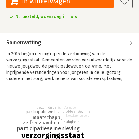
In winkelwagen
Nu besteld, woensdag in huis
Samenvatting
In 2015 begon een ingrijpende verbouwing van de
verzorgingsstaat. Gemeenten werden verantwoordelijk voor de
nieuwe jeugdwet, de participatiewet en de Wmo. Met
ingrijpende veranderingen voor jongeren in de jeugdzorg,
ouderen met zorg, werknemers van sociale werkplaatsen,
mensen met een uitkering of degenen die een traplift of
huishoudelijke zorg nodig hadden. Gemeenten moesten het
daarbij ook nog eens met 20 procent minder budget doen.
Hoe krijgt die verbouwing vorm? Een keur van wetenschappers
bezuinigingen
transformatie
participatiewet
multiprobleemgezinnen
en journalisten brengt de nieuwe situatie scherp in beeld. Door
kwetsbare burgers
maatschappij
professionals en burgers te volgen en te bevragen. Voor het
nabijheid
zelfredzaamheid
eerst wordt daarmee een balans van de decentralisaties
participatiesamenleving
opgemaakt. Zijn zelfredzaamheid, uitgaan van eigen kracht,
verzorgingsstaat
participatie haalbare doelstellingen?