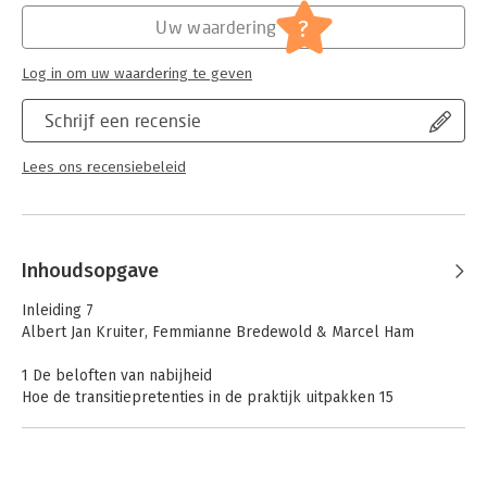
?
Uw waardering
Log in om uw waardering te geven
Schrijf een recensie
Lees ons recensiebeleid
Inhoudsopgave
Inleiding 7
Albert Jan Kruiter, Femmianne Bredewold & Marcel Ham
1 De beloften van nabijheid
Hoe de transitiepretenties in de praktijk uitpakken 15
Thomas Kampen, Femmianne Bredewold & Evelien Tonkens
2 Jeugdhulpverlening in beroering
Juichende en sceptische professionals 31