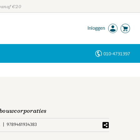
 vanaf €20
Inloggen
010-4731397
Personen
Trefwoorden
gbouwcorporaties
k
9789461934383