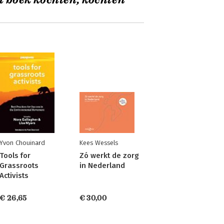
t boek kochten, kochten
Yvon Chouinard
Kees Wessels
Tools for
Zó werkt de zorg
Grassroots
in Nederland
Activists
€ 26,65
€ 30,00